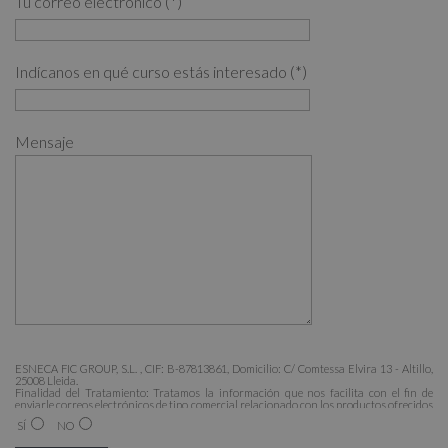
Tu correo electrónico (*)
Indícanos en qué curso estás interesado (*)
Mensaje
ESNECA FIC GROUP, S.L. , CIF: B-87813861, Domicilio: C/ Comtessa Elvira 13 - Altillo,
25008 Lleida.
Finalidad del Tratamiento: Tratamos la información que nos facilita con el fin de
enviarle correos electrónicos de tipo comercial relacionado con los productos ofrecidos
y otros tipo de productos que fueran de su interés.
SÍ
NO
Legitimación del tratamiento: Consentimiento del interesado.
Derechos: Puede ejercitar sus derechos identificándose suficientemente, dirigiéndose a