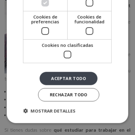
En
Select
Business
Cookies de
Cookies de
preferencias
funcionalidad
School
te
ofrecemos
distintas
Cookies no clasificadas
formaciones
para que
puedas
enfocar tu
ACEPTAR TODO
trayectoria profesional hacia la logística:
Máster en gestión y dirección logística
RECHAZAR TODO
Máster
supply chain
management + máster en logística
MBA en dirección de empresas logísticas
MOSTRAR DETALLES
Máster en comercio internacional
Si tienes dudas sobre
qué estudiar para trabajar en el