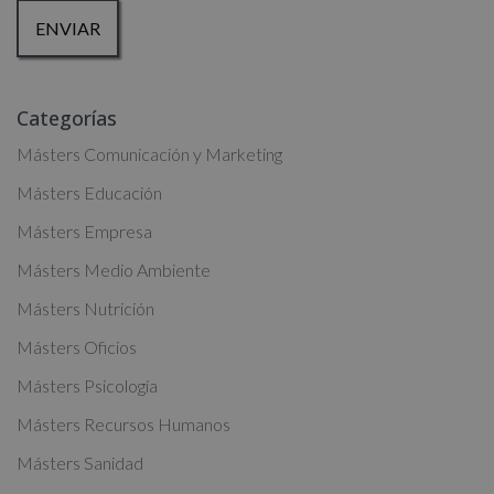
la dirección admin@grupoesneca.com.
Para más información consulte nuestra Política de Privacidad.
Desea recibir información comercial (vía telefónica y/o email):
A
Categorías
l
t
Másters Comunicación y Marketing
e
Másters Educación
r
Másters Empresa
n
a
Másters Medio Ambiente
t
Másters Nutrición
i
Másters Oficios
v
Másters Psicología
e
:
Másters Recursos Humanos
Másters Sanidad