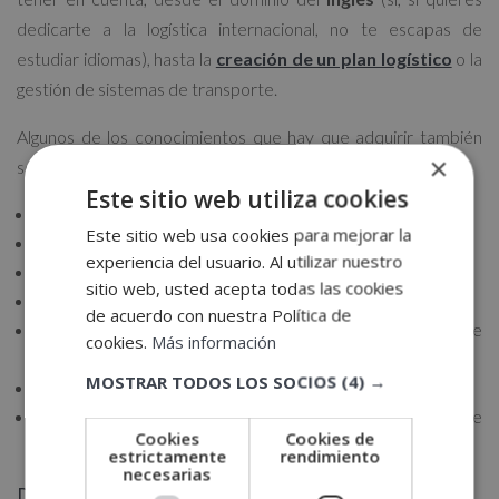
dedicarte a la logística internacional, no te escapas de
estudiar idiomas), hasta la
creación de un plan logístico
o la
gestión de sistemas de transporte.
Algunos de los conocimientos que hay que adquirir también
×
son:
Este sitio web utiliza cookies
Los
procesos de logística interna
de las empresas.
Este sitio web usa cookies para mejorar la
La planificación y organización de la
producción.
experiencia del usuario. Al utilizar nuestro
La gestión del
aprovisionamiento.
sitio web, usted acepta todas las cookies
La gestión de
inventarios.
de acuerdo con nuestra Política de
Los
procesos de valoración
y cálculo de
cookies.
Más información
almacenamiento.
MOSTRAR TODOS LOS SOCIOS
(4) →
Las técnicas para negociar con
proveedores.
Las
incidencias
que pueden ocurrir en la cadena de
Cookies
Cookies de
suministros, conocida como
supply chain.
estrictamente
rendimiento
necesarias
Dónde estudiar logística