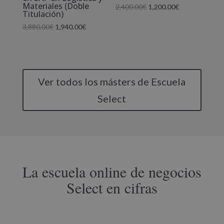
Materiales (Doble
El
El
2,400.00
€
1,200.00
€
Titulación)
precio
precio
El
El
3,880.00
€
1,940.00
€
original
actual
precio
precio
era:
es:
original
actual
2,400.00€.
1,200.00€.
era:
es:
3,880.00€.
1,940.00€.
Ver todos los másters de Escuela
Select
La escuela online de negocios
Select en cifras