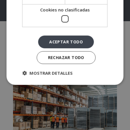
t
Cookies no clasificadas
e
r
n
a
ACEPTAR TODO
t
i
Blog Escuela Select
RECHAZAR TODO
v
e
MOSTRAR DETALLES
: