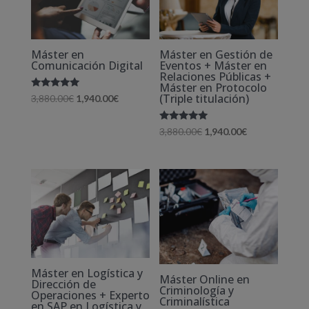
Máster en
Máster en Gestión de
Comunicación Digital
Eventos + Máster en
Relaciones Públicas +
Máster en Protocolo
Valorado
(Triple titulación)
El
El
3,880.00
€
1,940.00
€
con
5.00
precio
precio
de 5
Valorado
El
El
3,880.00
€
1,940.00
€
original
actual
con
5.00
precio
precio
era:
es:
de 5
original
actual
3,880.00€.
1,940.00€.
era:
es:
3,880.00€.
1,940.00€.
Máster en Logística y
Máster Online en
Dirección de
Criminología y
Operaciones + Experto
Criminalística
en SAP en Logística y