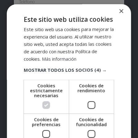
×
Este sitio web utiliza cookies
Este sitio web usa cookies para mejorar la
experiencia del usuario. Al utilizar nuestro
sitio web, usted acepta todas las cookies
de acuerdo con nuestra Política de
cookies.
Más información
MOSTRAR TODOS LOS SOCIOS
(4) →
Cookies
Cookies de
estrictamente
rendimiento
necesarias
ESTRATEGIAS DE FORMACIÓN PERSONAL Y PROFESIONAL, S.L.,
CIF: B-87813861, Domicilio: C/ Comtessa Elvira, 13, Altillo 2, 25008,
Lleida. Finalidad del Tratamiento: Tratamos la información que nos
facilita con el fin de enviarle correos electrónicos de tipo comercial
SÍ
NO
relacionado con los productos ofrecidos y otros tipo de productos
Cookies de
Cookies de
que fueran de su interés. Legitimación del tratamiento:
Consentimiento del interesado. Derechos: Puede ejercitar sus
preferencias
funcionalidad
A
Enviar
=
2 + 7
derechos identificándose suficientemente, dirigiéndose a la
dirección admin@grupoesneca.com. Para más información consulte
l
nuestra Política de Privacidad. Desea recibir información comercial
(vía telefónica y/o email):