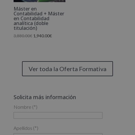
Máster en
Contabilidad + Máster
en Contabilidad
analítica (doble
titulación)
El
El
3,880.00
€
1,940.00
€
precio
precio
original
actual
era:
es:
3,880.00€.
1,940.00€.
Ver toda la Oferta Formativa
Solicita más información
Nombre (*)
Apellidos (*)