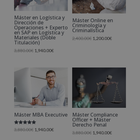
Máster en Logística y
Máster Online en
Dirección de
Criminología y
Operaciones + Experto
Criminalística
en SAP en Logística y
Materiales (Doble
El
El
2,400.00
€
1,200.00
€
Titulación)
precio
precio
El
El
3,880.00
€
1,940.00
€
original
actual
precio
precio
era:
es:
original
actual
2,400.00€.
1,200.00€.
era:
es:
3,880.00€.
1,940.00€.
Máster MBA Executive
Máster Compliance
Officer + Máster
Derecho Penal
Valorado
El
El
3,880.00
€
1,940.00
€
El
El
3,880.00
€
1,940.00
€
con
5.00
precio
precio