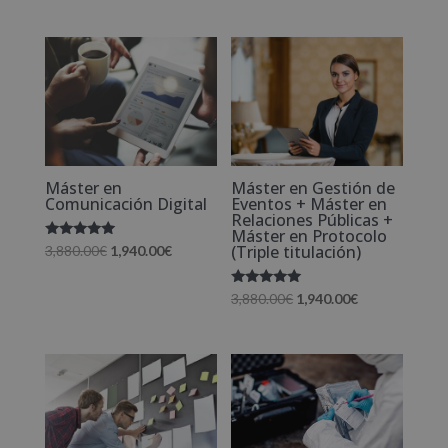
Máster en
Máster en Gestión de
Comunicación Digital
Eventos + Máster en
Relaciones Públicas +
Máster en Protocolo
Valorado
(Triple titulación)
El
El
3,880.00
€
1,940.00
€
con
5.00
precio
precio
de 5
Valorado
El
El
3,880.00
€
1,940.00
€
original
actual
con
5.00
precio
precio
era:
es:
de 5
original
actual
3,880.00€.
1,940.00€.
era:
es:
3,880.00€.
1,940.00€.