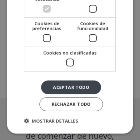
e
Másters Psicología
:
Másters Recursos Humanos
Cookies de
Cookies de
preferencias
funcionalidad
Másters Sanidad
Másters Seguridad
Másters Tecnología
Cookies no clasificadas
Másters Turismo
ACEPTAR TODO
RECHAZAR TODO
MOSTRAR DETALLES
El fracaso es la oportunidad
de comenzar de nuevo,