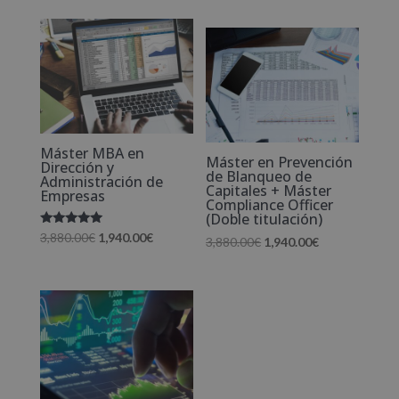
precio
precio
de 5
original
actual
original
actual
era:
es:
era:
es:
3,880.00€.
1,940.00€.
3,880.00€.
1,940.00€.
Máster MBA en
Máster en Prevención
Dirección y
de Blanqueo de
Administración de
Capitales + Máster
Empresas
Compliance Officer
(Doble titulación)
Valorado
El
El
3,880.00
€
1,940.00
€
El
El
3,880.00
€
1,940.00
€
con
5.00
precio
precio
precio
precio
de 5
original
actual
original
actual
era:
es:
era:
es:
3,880.00€.
1,940.00€.
3,880.00€.
1,940.00€.