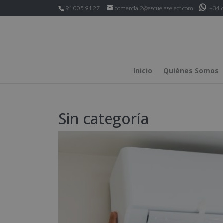
91 005 91 27
comercial2@escuelaselect.com
+34 6
Inicio
Quiénes Somos
Sin categoría