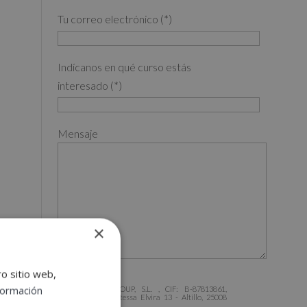
Tu correo electrónico (*)
Indícanos en qué curso estás
interesado (*)
Mensaje
×
ro sitio web,
formación
ESNECA FIC GROUP, S.L. , CIF: B-87813861,
Domicilio: C/ Comtessa Elvira 13 - Altillo, 25008
Lleida.