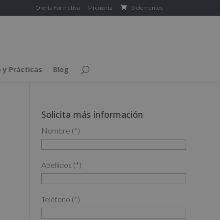
Oferta Formativa
Mi cuenta
0 elementos
 y Prácticas
Blog
Solicita más información
Nombre (*)
Apellidos (*)
Teléfono (*)