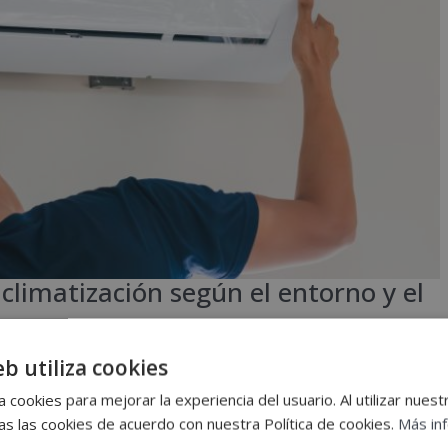
climatización según el entorno y el
eb utiliza cookies
 cookies para mejorar la experiencia del usuario. Al utilizar nuest
 para mantener nuestros espacios a una temperatura confortable
s las cookies de acuerdo con nuestra Política de cookies.
Más in
acción o en verano con refrigeración. En este blog te explicamos