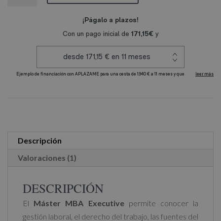
Executive
cantidad
A
l
t
e
r
Descripción
n
Valoraciones (1)
a
t
DESCRIPCIÓN
i
El
Máster MBA Executive
permite conocer la
v
gestión laboral, el derecho del trabajo, las fuentes del
e