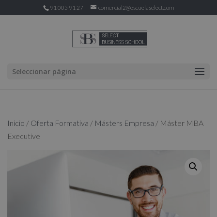
91 005 91 27
comercial2@escuelaselect.com
Seleccionar página
Inicio
/
Oferta Formativa
/
Másters Empresa
/ Máster MBA
Executive