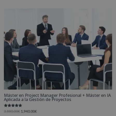
original
actual
era:
es:
3,880.00€.
1,940.00€.
Máster en Project Manager Profesional + Máster en IA
Aplicada a la Gestión de Proyectos
Valorado
El
El
3,880.00
€
1,940.00
€
con