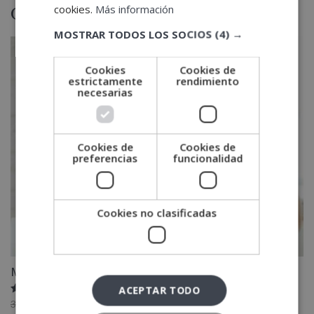
Otras titulaciones
cookies.
Más información
MOSTRAR TODOS LOS SOCIOS
(4) →
Cookies
Cookies de
estrictamente
rendimiento
necesarias
Cookies de
Cookies de
preferencias
funcionalidad
Cookies no clasificadas
Máster en Gestión Administrativa
ACEPTAR TODO
Valorado
El
El
3,880.00
€
1,940.00
€
con