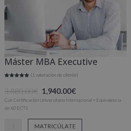
Máster MBA Executive
(
1
valoración de cliente)
Valorado
1
con
5.00
de
El
El
3,880.00
€
1,940.00
€
5 en base
a
valoración
precio
precio
Con Certificación Universitaria Internacional + Equivalencia
de un
original
actual
cliente
de 60 ECTS
era:
es:
3,880.00€.
1,940.00€.
Máster
MATRICÚLATE
MBA