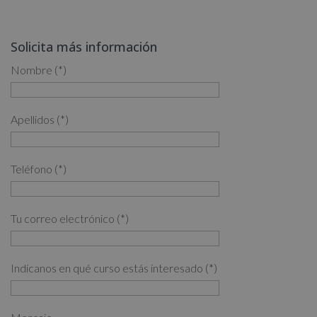
precio
precio
5.00
de 5
original
actual
era:
es:
Solicita más información
3,880.00€.
1,940.00€.
Nombre (*)
Apellidos (*)
Teléfono (*)
Tu correo electrónico (*)
Indícanos en qué curso estás interesado (*)