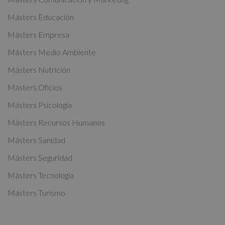
e
Másters Educación
r
Másters Empresa
n
a
Másters Medio Ambiente
t
Másters Nutrición
i
Másters Oficios
v
Másters Psicología
e
:
Másters Recursos Humanos
Másters Sanidad
Másters Seguridad
Másters Tecnología
Másters Turismo