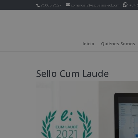
91 005 91 27
comercial2@escuelaselect.com
+34 6
Inicio
Quiénes Somos
Sello Cum Laude