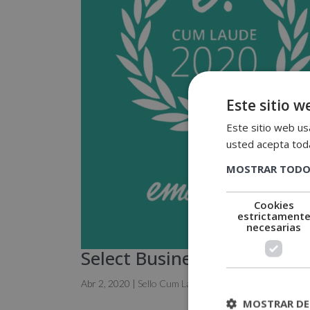
Este sitio w
Este sitio web usa
usted acepta toda
MOSTRAR TODO
Cookies
estrictament
necesarias
Select Business School rec
Abr 2, 2020
|
Sello Cum Laude
MOSTRAR DE