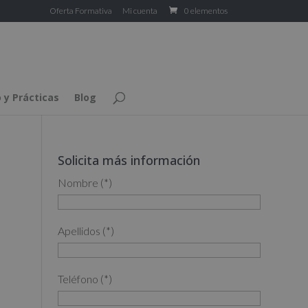
Oferta Formativa
Mi cuenta
0 elementos
 y Prácticas
Blog
Solicita más información
Nombre (*)
Apellidos (*)
Teléfono (*)