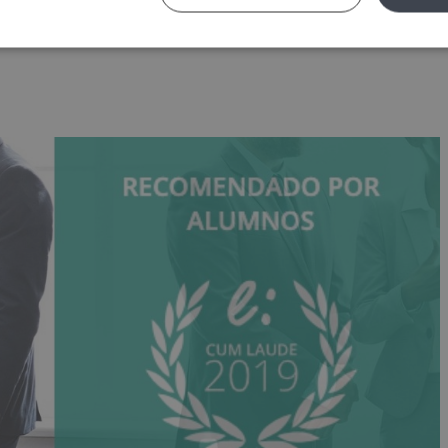
e 2020 Un año más, Select Business School ha obtenido el Sello
ntros formativos con mejores valoraciones y en reconocimiento