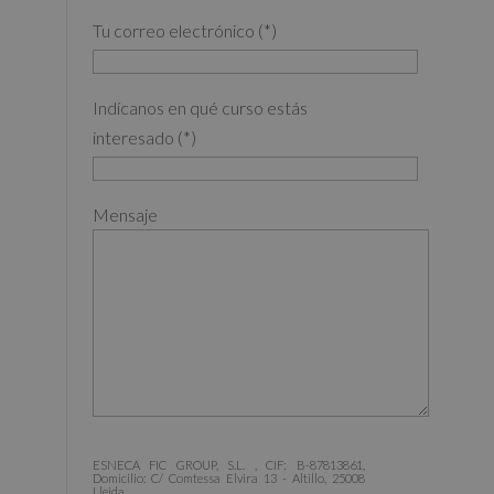
Tu correo electrónico (*)
Indícanos en qué curso estás
interesado (*)
Mensaje
ESNECA FIC GROUP, S.L. , CIF: B-87813861,
Domicilio: C/ Comtessa Elvira 13 - Altillo, 25008
Lleida.