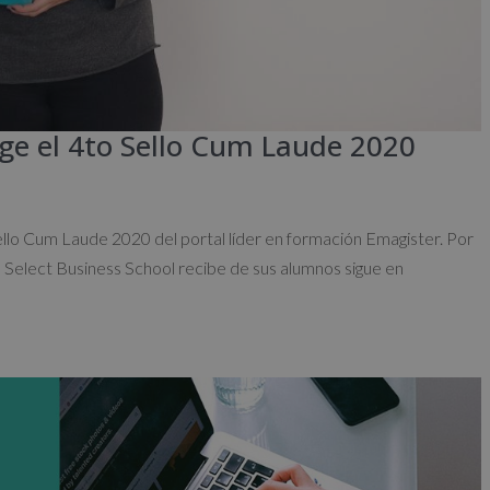
oge el 4to Sello Cum Laude 2020
ello Cum Laude 2020 del portal líder en formación Emagister. Por
 Select Business School recibe de sus alumnos sigue en