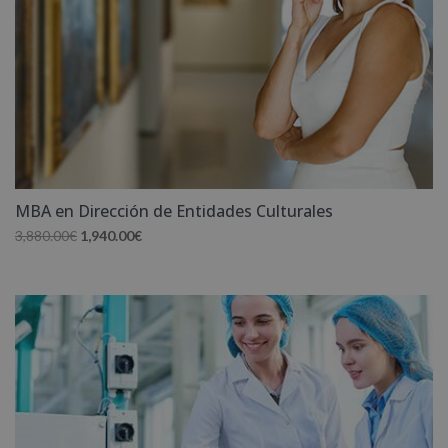
MBA en Dirección de Entidades Culturales
El
El
3,880.00
€
1,940.00
€
precio
precio
original
actual
era:
es:
3,880.00€.
1,940.00€.