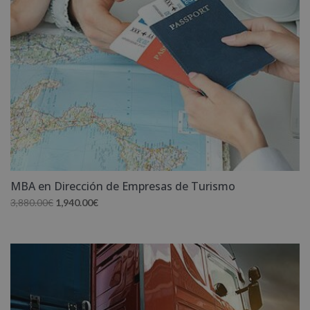
MBA en Dirección de Empresas de Turismo
El
El
3,880.00
€
1,940.00
€
precio
precio
original
actual
era:
es:
3,880.00€.
1,940.00€.