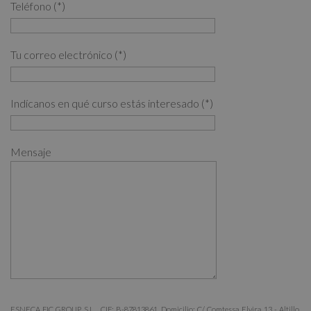
Teléfono (*)
Tu correo electrónico (*)
Indícanos en qué curso estás interesado (*)
Mensaje
ESNECA FIC GROUP, S.L. , CIF: B-87813861, Domicilio: C/ Comtessa Elvira 13 - Altillo,