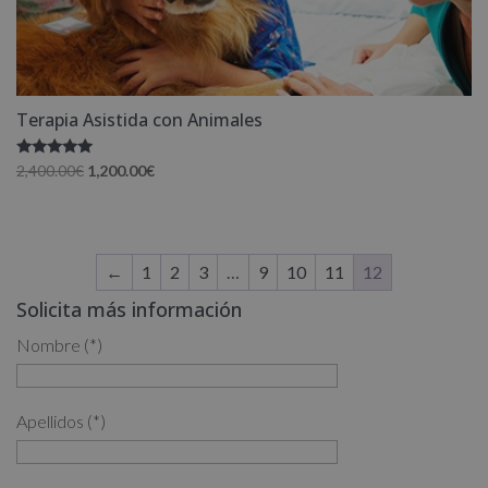
Terapia Asistida con Animales
Valorado
El
El
2,400.00
€
1,200.00
€
con
precio
precio
5.00
de 5
original
actual
era:
es:
2,400.00€.
1,200.00€.
←
1
2
3
…
9
10
11
12
Solicita más información
Nombre (*)
Apellidos (*)