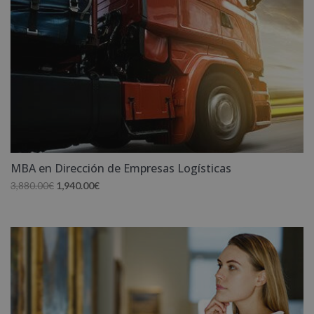
MBA en Dirección de Empresas Logísticas
El
El
3,880.00
€
1,940.00
€
precio
precio
original
actual
era:
es:
3,880.00€.
1,940.00€.