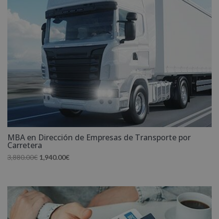
MBA en Dirección de Empresas de Transporte por
Carretera
El
El
3,880.00
€
1,940.00
€
precio
precio
original
actual
era:
es:
3,880.00€.
1,940.00€.