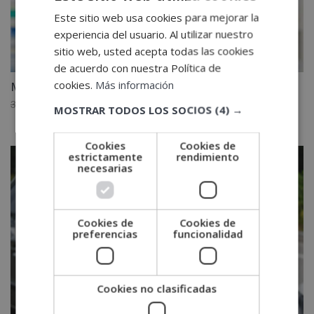
Este sitio web usa cookies para mejorar la
experiencia del usuario. Al utilizar nuestro
sitio web, usted acepta todas las cookies
de acuerdo con nuestra Política de
cookies.
Más información
MBA en Farmacia y Promoción de la Salud
El
El
3,880.00
€
1,940.00
€
MOSTRAR TODOS LOS SOCIOS
(4) →
precio
precio
original
actual
Cookies
Cookies de
era:
es:
estrictamente
rendimiento
necesarias
3,880.00€.
1,940.00€.
Cookies de
Cookies de
preferencias
funcionalidad
Cookies no clasificadas