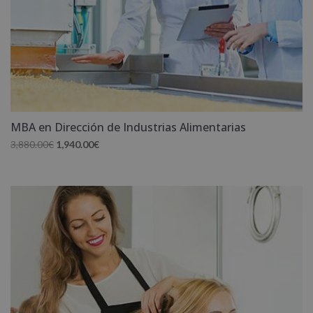
MBA en Dirección de Industrias Alimentarias
El
El
3,880.00
€
1,940.00
€
precio
precio
original
actual
era:
es:
3,880.00€.
1,940.00€.