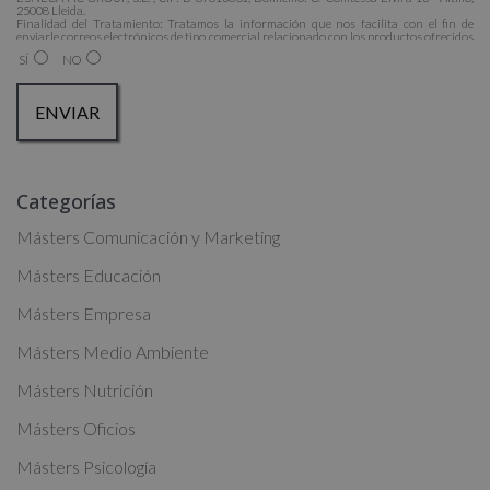
25008 Lleida.
Finalidad del Tratamiento: Tratamos la información que nos facilita con el fin de
enviarle correos electrónicos de tipo comercial relacionado con los productos ofrecidos
y otros tipo de productos que fueran de su interés.
SÍ
NO
Legitimación del tratamiento: Consentimiento del interesado.
Derechos: Puede ejercitar sus derechos identificándose suficientemente, dirigiéndose a
la dirección admin@grupoesneca.com.
Para más información consulte nuestra Política de Privacidad.
Desea recibir información comercial (vía telefónica y/o email):
A
Categorías
l
t
Másters Comunicación y Marketing
e
Másters Educación
r
Másters Empresa
n
a
Másters Medio Ambiente
t
Másters Nutrición
i
Másters Oficios
v
Másters Psicología
e