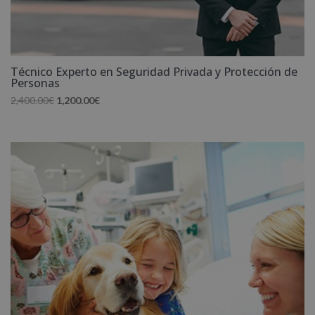
Técnico Experto en Seguridad Privada y Protección de
Personas
El
El
2,400.00
€
1,200.00
€
precio
precio
original
actual
era:
es:
2,400.00€.
1,200.00€.