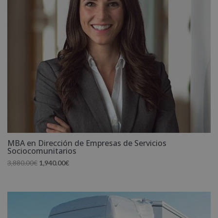
MBA en Dirección de Empresas de Servicios
Sociocomunitarios
El
El
3,880.00
€
1,940.00
€
precio
precio
original
actual
era:
es:
3,880.00€.
1,940.00€.