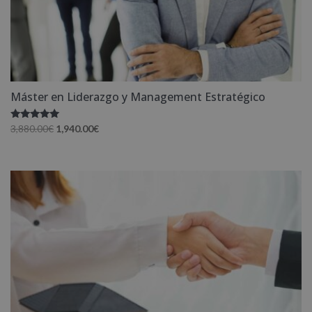
Máster en Liderazgo y Management Estratégico
Valorado
El
El
3,880.00
€
1,940.00
€
con
precio
precio
5.00
de 5
original
actual
era:
es:
3,880.00€.
1,940.00€.