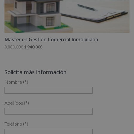
Máster en Gestión Comercial Inmobiliaria
El
El
3,880.00
€
1,940.00
€
precio
precio
original
actual
era:
es:
Solicita más información
3,880.00€.
1,940.00€.
Nombre (*)
Apellidos (*)
Teléfono (*)