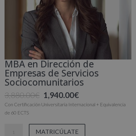
MBA en Dirección de
Empresas de Servicios
Sociocomunitarios
El
El
3,880.00
€
1,940.00
€
precio
precio
Con Certificación Universitaria Internacional + Equivalencia
original
actual
de 60 ECTS
era:
es:
3,880.00€.
1,940.00€.
MBA
MATRICÚLATE
en