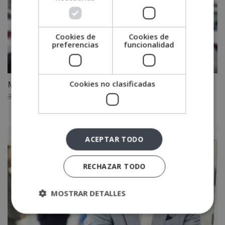
Cookies de
Cookies de
preferencias
funcionalidad
Cookies no clasificadas
Máster en Gestión Comercial y de Ventas
El
El
3,880.00
€
1,940.00
€
precio
precio
original
actual
era:
es:
ACEPTAR TODO
3,880.00€.
1,940.00€.
RECHAZAR TODO
MOSTRAR DETALLES