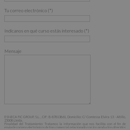
Tu correo electrónico (*)
Indícanos en qué curso estás interesado (*)
Mensaje
ESNECA FIC GROUP, S.L. , CIF: B-87813861, Domicilio: C/ Comtessa Elvira 13 - Altillo,
25008 Lleida.
Finalidad del Tratamiento: Tratamos la información que nos facilita con el fin de
enviarle correos electrónicos de tipo comercial relacionado con los productos ofrecidos