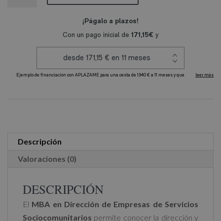
Dirección
de
Empresas
de
Servicios
Sociocomunitarios
A
cantidad
l
t
e
r
Descripción
n
Valoraciones (0)
a
t
DESCRIPCIÓN
i
El
MBA en Dirección de Empresas de Servicios
v
Sociocomunitarios
permite conocer la dirección y
e