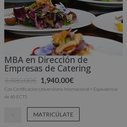
MBA en Dirección de
Empresas de Catering
El
El
3,880.00
€
1,940.00
€
precio
precio
Con Certificación Universitaria Internacional + Equivalencia
original
actual
de 60 ECTS
era:
es:
3,880.00€.
1,940.00€.
MBA
MATRICÚLATE
en
Dirección