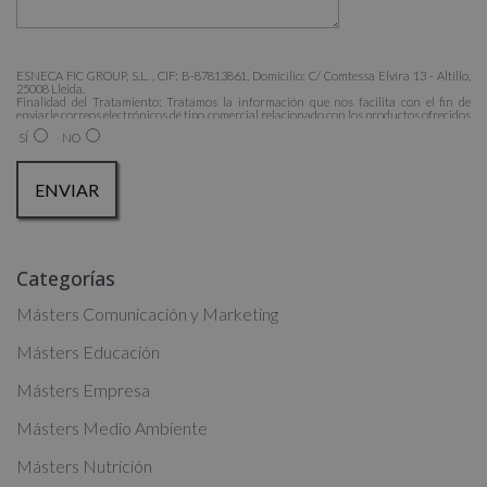
ESNECA FIC GROUP, S.L. , CIF: B-87813861, Domicilio: C/ Comtessa Elvira 13 - Altillo,
25008 Lleida.
Finalidad del Tratamiento: Tratamos la información que nos facilita con el fin de
enviarle correos electrónicos de tipo comercial relacionado con los productos ofrecidos
y otros tipo de productos que fueran de su interés.
SÍ
NO
Legitimación del tratamiento: Consentimiento del interesado.
Derechos: Puede ejercitar sus derechos identificándose suficientemente, dirigiéndose a
la dirección admin@grupoesneca.com.
Para más información consulte nuestra Política de Privacidad.
Desea recibir información comercial (vía telefónica y/o email):
A
Categorías
l
t
Másters Comunicación y Marketing
e
Másters Educación
r
Másters Empresa
n
a
Másters Medio Ambiente
t
Másters Nutrición
i