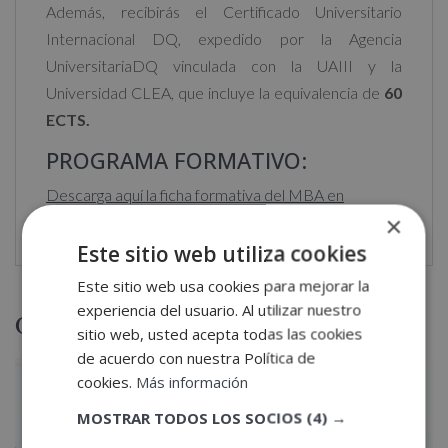
Además, recibirás el Certificado Universitario
Internacional DQ, expedido por la Agencia
UniversitariaDQ vinculada con la UAIII y la
Universidad CLEA, que incluye la equivalencia de
60
ECTS.
PROGRAMA FORMATIVO:
Descarga aquí la ficha formativa del MBA en
×
Dirección de Empresas de C
ateri
ng
Este sitio web utiliza cookies
Este sitio web usa cookies para mejorar la
experiencia del usuario. Al utilizar nuestro
Otras titulaciones
sitio web, usted acepta todas las cookies
de acuerdo con nuestra Política de
cookies.
Más información
MOSTRAR TODOS LOS SOCIOS
(4) →