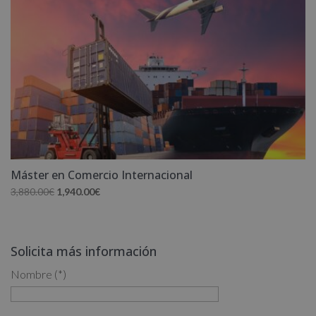
Máster en Comercio Internacional
El
El
3,880.00
€
1,940.00
€
precio
precio
original
actual
era:
es:
Solicita más información
3,880.00€.
1,940.00€.
Nombre (*)