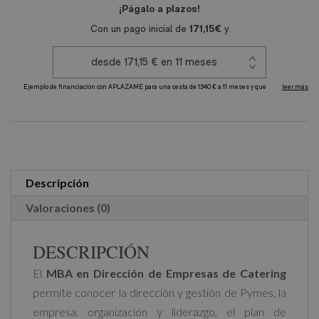
de
Empresas
de
Catering
cantidad
A
l
t
e
r
Descripción
n
Valoraciones (0)
a
t
DESCRIPCIÓN
i
El
MBA en Dirección de Empresas de Catering
v
permite conocer la dirección y gestión de Pymes, la
e
empresa, organización y liderazgo, el plan de
: