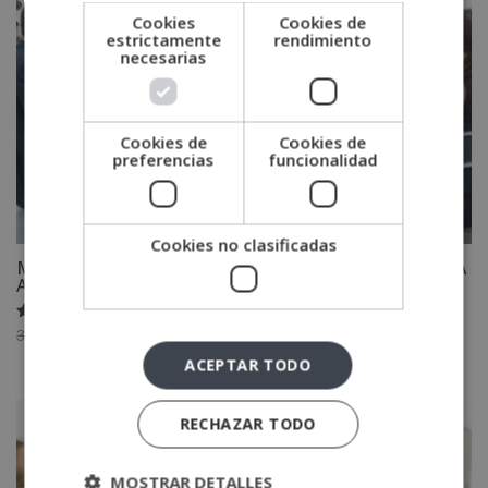
Cookies
Cookies de
estrictamente
rendimiento
necesarias
Cookies de
Cookies de
preferencias
funcionalidad
Cookies no clasificadas
Máster en Project Manager Profesional + Máster en IA
Aplicada a la Gestión de Proyectos
Valorado
El
El
3,880.00
€
1,940.00
€
con
precio
precio
5.00
ACEPTAR TODO
de 5
original
actual
era:
es:
RECHAZAR TODO
3,880.00€.
1,940.00€.
MOSTRAR DETALLES