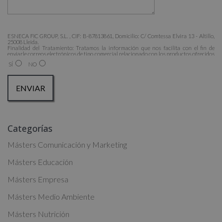
ESNECA FIC GROUP, S.L. , CIF: B-87813861, Domicilio: C/ Comtessa Elvira 13 - Altillo,
25008 Lleida.
Finalidad del Tratamiento: Tratamos la información que nos facilita con el fin de
enviarle correos electrónicos de tipo comercial relacionado con los productos ofrecidos
y otros tipo de productos que fueran de su interés.
SÍ
NO
Legitimación del tratamiento: Consentimiento del interesado.
Derechos: Puede ejercitar sus derechos identificándose suficientemente, dirigiéndose a
la dirección admin@grupoesneca.com.
Para más información consulte nuestra Política de Privacidad.
Desea recibir información comercial (vía telefónica y/o email):
A
Categorías
l
t
Másters Comunicación y Marketing
e
Másters Educación
r
Másters Empresa
n
a
Másters Medio Ambiente
t
Másters Nutrición