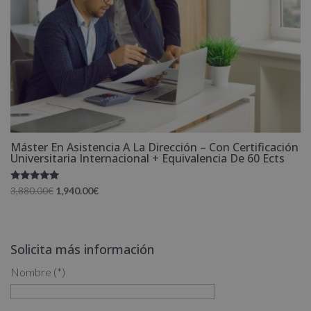
Máster En Asistencia A La Dirección – Con Certificación
Universitaria Internacional + Equivalencia De 60 Ects
Valorado
El
El
3,880.00
€
1,940.00
€
con
precio
precio
5.00
de 5
original
actual
era:
es:
Solicita más información
3,880.00€.
1,940.00€.
Nombre (*)