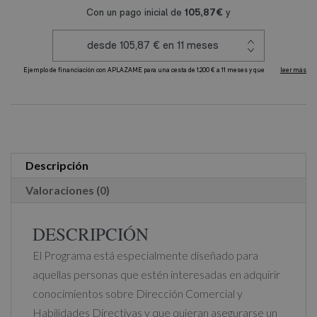
Comercial
y
Habilidades
Directivas
cantidad
A
l
t
e
r
Descripción
n
Valoraciones (0)
a
t
DESCRIPCIÓN
i
El Programa está especialmente diseñado para
v
aquellas personas que estén interesadas en adquirir
e
conocimientos sobre Dirección Comercial y
:
Habilidades Directivas y que quieran asegurarse un