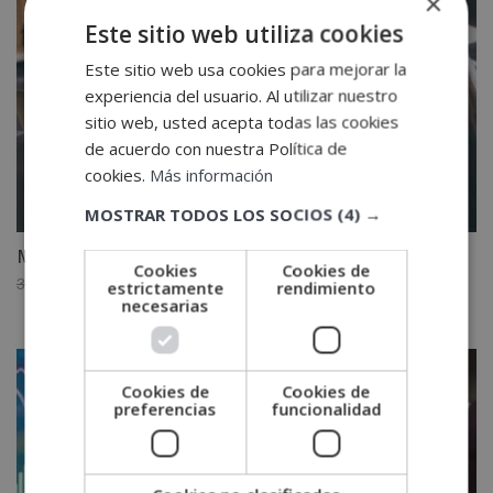
×
Este sitio web utiliza cookies
Este sitio web usa cookies para mejorar la
experiencia del usuario. Al utilizar nuestro
sitio web, usted acepta todas las cookies
de acuerdo con nuestra Política de
cookies.
Más información
MOSTRAR TODOS LOS SOCIOS
(4) →
Máster en Control de Consumo y Reclamaciones
Cookies
Cookies de
El
El
3,880.00
€
1,940.00
€
estrictamente
rendimiento
necesarias
precio
precio
original
actual
era:
es:
3,880.00€.
1,940.00€.
Cookies de
Cookies de
preferencias
funcionalidad