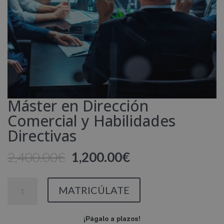
Máster en Dirección
Comercial y Habilidades
Directivas
El
El
2,400.00
€
1,200.00
€
precio
precio
original
actual
Máster
MATRICÚLATE
era:
es:
en
2,400.00€.
1,200.00€.
Dirección