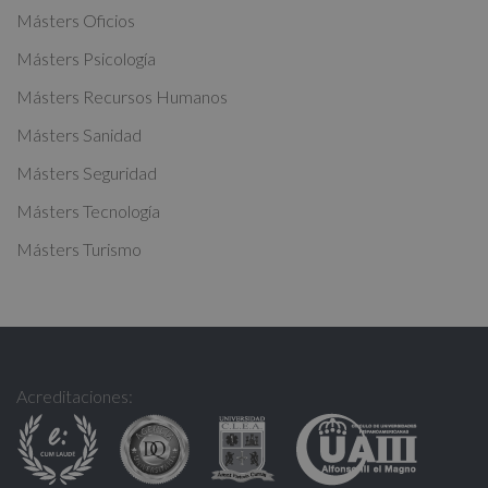
i
Másters Oficios
v
Másters Psicología
e
:
Másters Recursos Humanos
Másters Sanidad
Másters Seguridad
Másters Tecnología
Másters Turismo
Acreditaciones: