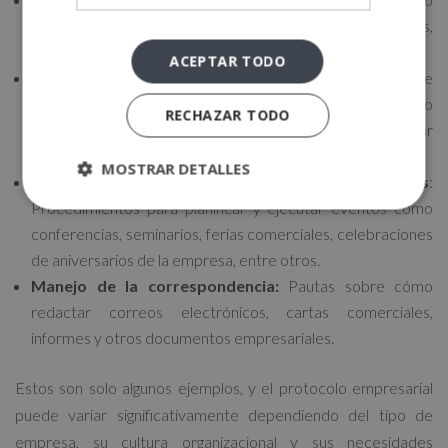
de recursos empresariales como equipos informáticos,
vehículos de la empresa, materiales de oficina, entre otros.
ACEPTAR TODO
Protocolo en la jerarquía empresarial
: Definición de
cómo dirigirse y tratar a superiores, compañeros de trabajo
RECHAZAR TODO
y subordinados, así como las formas apropiadas de abordar
problemas o solicitar permisos.
MOSTRAR DETALLES
Organización de eventos corporativos
:
Procedimientos para planificar y ejecutar eventos como
conferencias, seminarios, ferias comerciales, celebraciones
de aniversarios de la empresa, entre otros.
Manejo de la correspondencia:
Pautas sobre cómo
redactar correos electrónicos, cartas comerciales,
informes y otros documentos empresariales.
Estos son solo algunos ejemplos, y el protocolo empresarial
puede variar significativamente dependiendo del tipo de
empresa, su cultura organizacional y sus necesidades