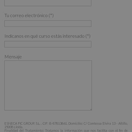
Tu correo electrónico (*)
Indícanos en qué curso estás interesado (*)
Mensaje
ESNECA FIC GROUP, S.L. , CIF: B-87813861, Domicilio: C/ Comtessa Elvira 13 - Altillo,
25008 Lleida.
Finalidad del Tratamiento: Tratamos la información que nos facilita con el fin de