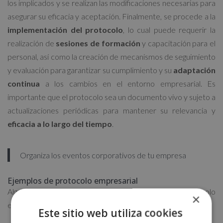
los implicados y se realizan las modificaciones necesarias para
asegurar su eficacia y aceptación. Finalmente, se procede a la
implementación del protocolo
, lo cual puede requerir la
realización de
sesiones de formación
y capacitación para el
personal, así como la creación de mecanismos de seguimiento
y evaluación para garantizar su cumplimiento y su
adaptación
continua
a los cambios en el entorno empresarial. Es
importante que el protocolo sea un documento vivo y sujeto a
actualizaciones periódicas para mantener su relevancia y
eficacia a lo largo del tiempo
.
Organiza los eventos corporativos de tu empresa
Ejemplos de protocolo empresarial
Algunos ejemplos de aspectos que puede incluir un protocolo
×
empresarial son:
Este sitio web utiliza cookies