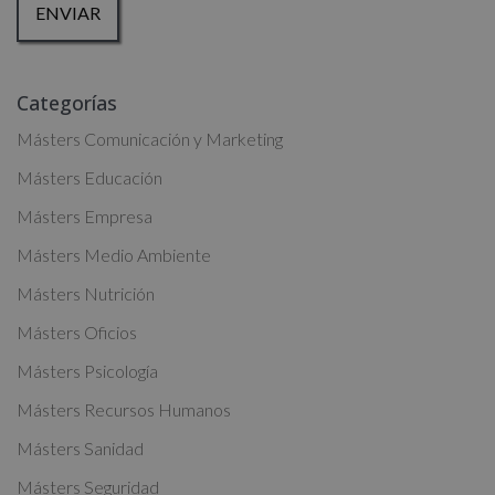
Para más información consulte nuestra Política de Privacidad.
Desea recibir información comercial (vía telefónica y/o email):
A
Categorías
l
t
Másters Comunicación y Marketing
e
Másters Educación
r
Másters Empresa
n
a
Másters Medio Ambiente
t
Másters Nutrición
i
Másters Oficios
v
Másters Psicología
e
:
Másters Recursos Humanos
Másters Sanidad
Másters Seguridad