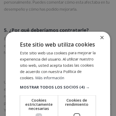
personalmente. Puedes comentar cómo esta afectaba en tu
desempeño y cómo has podido mejorarla.
5. ¿Por qué deberíamos contratarle?
×
En esta pregunta, tendrás que enfocar el por qué tu
Este sitio web utiliza cookies
experiencia, tu formación y actitud pueden contribuir en
formar parte de este departamento y esta compañía.
Este sitio web usa cookies para mejorar la
experiencia del usuario. Al utilizar nuestro
sitio web, usted acepta todas las cookies
de acuerdo con nuestra Política de
– CONSEJO –
cookies.
Más información
Un buen consejo que te damos, es que antes de una
MOSTRAR TODOS LOS SOCIOS
(4) →
entrevista de trabajo te preparares para poder dar
respuestas específicas sobre por qué quieres este trabajo, y
Cookies
Cookies de
por qué crees que eres la persona indicada para este trabajo.
estrictamente
rendimiento
necesarias
Y sobretodo, recuerda, siempre hay que mantener una