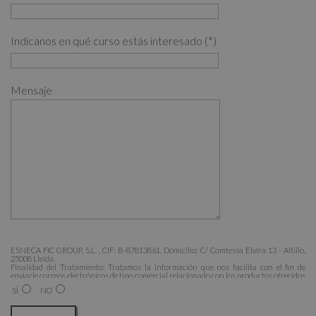
Indícanos en qué curso estás interesado (*)
Mensaje
ESNECA FIC GROUP, S.L. , CIF: B-87813861, Domicilio: C/ Comtessa Elvira 13 - Altillo,
25008 Lleida.
Finalidad del Tratamiento: Tratamos la información que nos facilita con el fin de
enviarle correos electrónicos de tipo comercial relacionado con los productos ofrecidos
y otros tipo de productos que fueran de su interés.
SÍ
NO
Legitimación del tratamiento: Consentimiento del interesado.
Derechos: Puede ejercitar sus derechos identificándose suficientemente, dirigiéndose a
la dirección admin@grupoesneca.com.