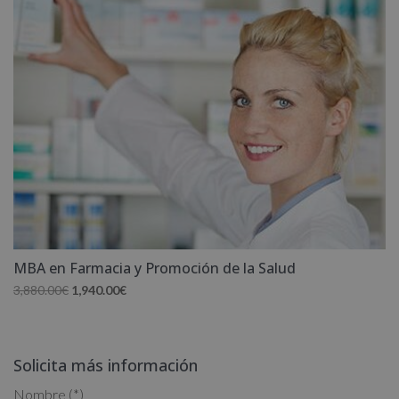
MBA en Farmacia y Promoción de la Salud
El
El
3,880.00
€
1,940.00
€
precio
precio
original
actual
era:
es:
Solicita más información
3,880.00€.
1,940.00€.
Nombre (*)