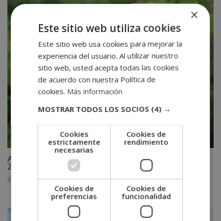
×
Este sitio web utiliza cookies
Este sitio web usa cookies para mejorar la
experiencia del usuario. Al utilizar nuestro
sitio web, usted acepta todas las cookies
de acuerdo con nuestra Política de
cookies.
Más información
MOSTRAR TODOS LOS SOCIOS
(4) →
Cookies
Cookies de
estrictamente
rendimiento
necesarias
Auxiliar Veterinario y Cuidador de Animales de
Zoológico
El
El
2,400.00
€
1,200.00
€
Cookies de
Cookies de
precio
precio
preferencias
funcionalidad
original
actual
era:
es: