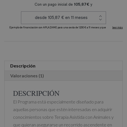
cantidad
A
l
t
e
r
Descripción
n
Valoraciones (1)
a
t
DESCRIPCIÓN
i
El Programa está especialmente diseñado para
v
aquellas personas que estén interesadas en adquirir
e
conocimientos sobre Terapia Asistida con Animales y
:
que quieran asegurarse un recorrido ascendente en