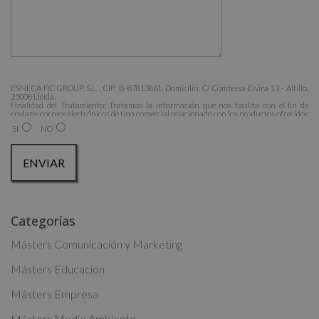
ESNECA FIC GROUP, S.L. , CIF: B-87813861, Domicilio: C/ Comtessa Elvira 13 - Altillo,
25008 Lleida.
Finalidad del Tratamiento: Tratamos la información que nos facilita con el fin de
enviarle correos electrónicos de tipo comercial relacionado con los productos ofrecidos
y otros tipo de productos que fueran de su interés.
SÍ
NO
Legitimación del tratamiento: Consentimiento del interesado.
Derechos: Puede ejercitar sus derechos identificándose suficientemente, dirigiéndose a
la dirección admin@grupoesneca.com.
Para más información consulte nuestra Política de Privacidad.
Desea recibir información comercial (vía telefónica y/o email):
A
Categorías
l
t
Másters Comunicación y Marketing
e
Másters Educación
r
Másters Empresa
n
a
Másters Medio Ambiente