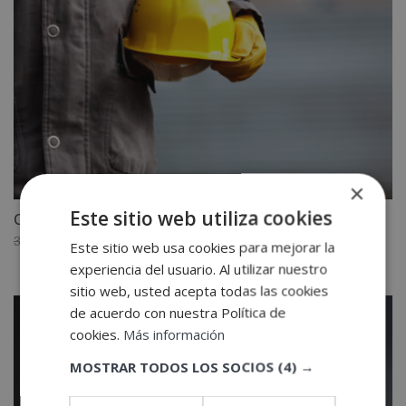
×
Este sitio web utiliza cookies
Curso Prevención de Riesgos Laborales
El
El
3,880.00
€
1,940.00
€
Este sitio web usa cookies para mejorar la
precio
precio
experiencia del usuario. Al utilizar nuestro
original
actual
sitio web, usted acepta todas las cookies
era:
es:
de acuerdo con nuestra Política de
3,880.00€.
1,940.00€.
cookies.
Más información
MOSTRAR TODOS LOS SOCIOS
(4) →