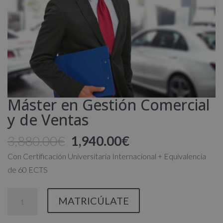
Máster en Gestión Comercial
y de Ventas
El
El
3,880.00
€
1,940.00
€
precio
precio
Con Certificación Universitaria Internacional + Equivalencia
original
actual
de 60 ECTS
era:
es:
3,880.00€.
1,940.00€.
Máster
MATRICÚLATE
en
Gestión