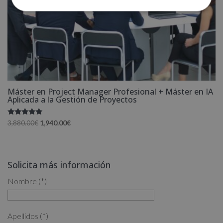
Máster en Project Manager Profesional + Máster en IA
Aplicada a la Gestión de Proyectos
Valorado
El
El
3,880.00
€
1,940.00
€
con
precio
precio
5.00
de 5
original
actual
era:
es:
Solicita más información
3,880.00€.
1,940.00€.
Nombre (*)
Apellidos (*)