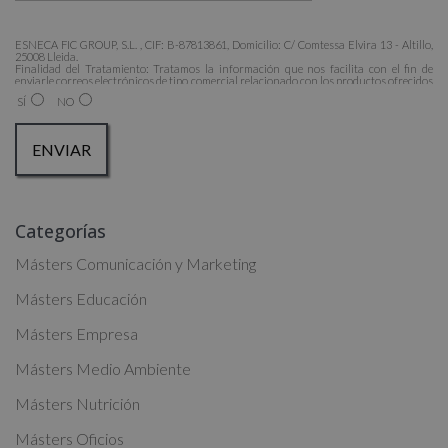
ESNECA FIC GROUP, S.L. , CIF: B-87813861, Domicilio: C/ Comtessa Elvira 13 - Altillo,
25008 Lleida.
Finalidad del Tratamiento: Tratamos la información que nos facilita con el fin de
enviarle correos electrónicos de tipo comercial relacionado con los productos ofrecidos
y otros tipo de productos que fueran de su interés.
SÍ
NO
Legitimación del tratamiento: Consentimiento del interesado.
Derechos: Puede ejercitar sus derechos identificándose suficientemente, dirigiéndose a
la dirección admin@grupoesneca.com.
Para más información consulte nuestra Política de Privacidad.
Desea recibir información comercial (vía telefónica y/o email):
A
Categorías
l
t
Másters Comunicación y Marketing
e
Másters Educación
r
Másters Empresa
n
a
Másters Medio Ambiente
t
Másters Nutrición
i
Másters Oficios