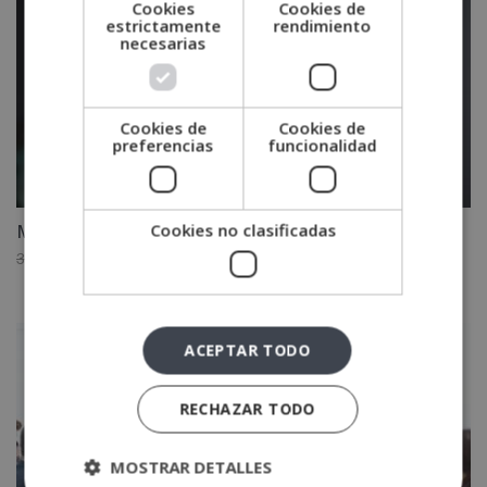
Cookies
Cookies de
estrictamente
rendimiento
necesarias
Cookies de
Cookies de
preferencias
funcionalidad
Cookies no clasificadas
Máster Compliance Officer + Máster Derecho Penal
El
El
3,880.00
€
1,940.00
€
precio
precio
original
actual
era:
es:
ACEPTAR TODO
3,880.00€.
1,940.00€.
RECHAZAR TODO
MOSTRAR DETALLES