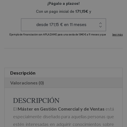
Comercial
y
de
Ventas
cantidad
A
l
t
e
r
Descripción
n
Valoraciones (0)
a
t
DESCRIPCIÓN
i
El
Máster en Gestión Comercial y de Ventas
está
v
especialmente diseñado para aquellas personas que
e
estén interesadas en adquirir conocimientos sobre
: