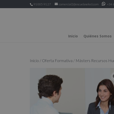
91 005 91 27
comercial2@escuelaselect.com
+34 6
Inicio
Quiénes Somos
Inicio
/
Oferta Formativa
/
Másters Recursos H