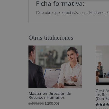
Ficha formativa:
Descubre que estudiarás con el Máster en G
Otras titulaciones
Gestió
Máster en Dirección de
las Rel
Recursos Humanos
(Con E
El
El
2,400.00
€
1,200.00
€
precio
precio