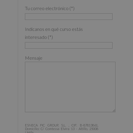
Tu correo electrónico (*)
Indícanos en qué curso estás
interesado (*)
Mensaje
ESNECA FIC GROUP, S.L. , CIF: B-87813861,
Domicilio: C/ Comtessa Elvira 13 - Altillo, 25008
Lleida.