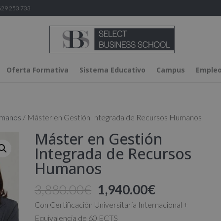
29 253 733
Oferta Formativa
Sistema Educativo
Campus
Empleo
umanos
/ Máster en Gestión Integrada de Recursos Humanos
Máster en Gestión
Integrada de Recursos
Humanos
El
El
3,880.00
€
1,940.00
€
precio
precio
Con Certificación Universitaria Internacional +
original
actual
Equivalencia de 60 ECTS