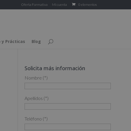
Oferta Formativa
Mi cuenta
0 elementos
 y Prácticas
Blog
Solicita más información
Nombre (*)
Apellidos (*)
Teléfono (*)