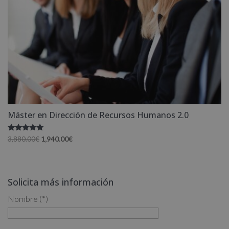
Máster en Dirección de Recursos Humanos 2.0
Valorado
El
El
3,880.00
€
1,940.00
€
con
precio
precio
5.00
de 5
original
actual
era:
es:
Solicita más información
3,880.00€.
1,940.00€.
Nombre (*)