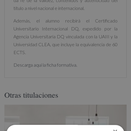
da fe de la validez, contenidos y autenticidad del
título a nivel nacional e internacional.
Además, el alumno recibirá el Certificado
Universitario Internacional DQ, expedido por la
Agencia Universitaria DQ vinculada con la UAIII y la
Universidad CLEA, que incluye la equivalencia de 60
ECTS.
Descarga aquí la ficha formativa.
Otras titulaciones