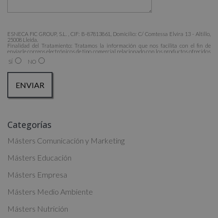
ESNECA FIC GROUP, S.L. , CIF: B-87813861, Domicilio: C/ Comtessa Elvira 13 - Altillo,
25008 Lleida.
Finalidad del Tratamiento: Tratamos la información que nos facilita con el fin de
enviarle correos electrónicos de tipo comercial relacionado con los productos ofrecidos
y otros tipo de productos que fueran de su interés.
SÍ
NO
Legitimación del tratamiento: Consentimiento del interesado.
Derechos: Puede ejercitar sus derechos identificándose suficientemente, dirigiéndose a
la dirección admin@grupoesneca.com.
Para más información consulte nuestra Política de Privacidad.
Desea recibir información comercial (vía telefónica y/o email):
A
Categorías
l
t
Másters Comunicación y Marketing
e
Másters Educación
r
Másters Empresa
n
a
Másters Medio Ambiente
t
Másters Nutrición
i