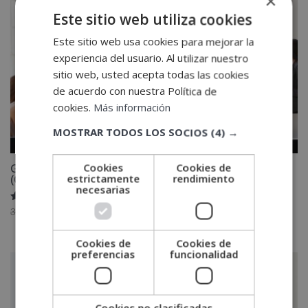
×
Este sitio web utiliza cookies
Este sitio web usa cookies para mejorar la
experiencia del usuario. Al utilizar nuestro
sitio web, usted acepta todas las cookies
de acuerdo con nuestra Política de
cookies.
Más información
MOSTRAR TODOS LOS SOCIOS
(4) →
Cookies
Cookies de
Gestión Administrativa de las Relaciones Laborales
estrictamente
rendimiento
(Con Estancias Formativas)
necesarias
Valorado
El
El
3,880.00
€
1,940.00
€
con
precio
precio
5.00
de 5
Cookies de
Cookies de
original
actual
preferencias
funcionalidad
era:
es:
3,880.00€.
1,940.00€.
Cookies no clasificadas