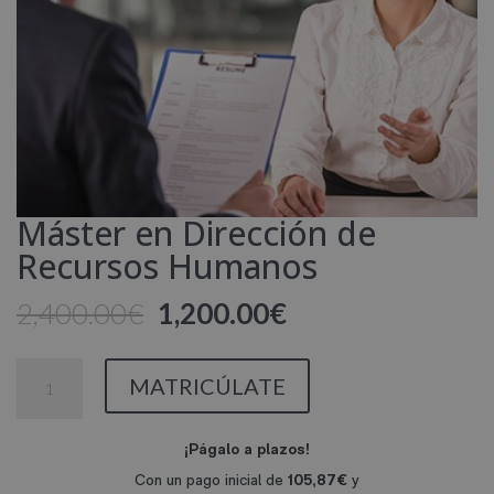
Máster en Dirección de
Recursos Humanos
El
El
2,400.00
€
1,200.00
€
precio
precio
original
actual
Máster
MATRICÚLATE
era:
es:
en
2,400.00€.
1,200.00€.
Dirección
de
Recursos