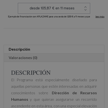
Humanos
cantidad
A
l
t
e
r
Descripción
n
Valoraciones (0)
a
t
DESCRIPCIÓN
i
El Programa está especialmente diseñado para
v
aquellas personas que estén interesadas en adquirir
e
conocimientos sobre
Dirección de Recursos
:
Humanos
y que quieran asegurarse un recorrido
ascendente en esta área, con una especial elevación