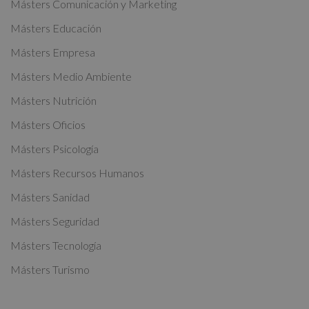
t
Másters Comunicación y Marketing
e
Másters Educación
r
Másters Empresa
n
a
Másters Medio Ambiente
t
Másters Nutrición
i
Másters Oficios
v
Másters Psicología
e
:
Másters Recursos Humanos
Másters Sanidad
Másters Seguridad
Másters Tecnología
Másters Turismo