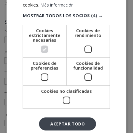
elección profesional,...
cookies.
Más información
MOSTRAR TODOS LOS SOCIOS
(4) →
Solicita más información
Cookies
Cookies de
Nombre (*)
estrictamente
rendimiento
necesarias
Apellidos (*)
Cookies de
Cookies de
preferencias
funcionalidad
Teléfono (*)
Cookies no clasificadas
Tu correo electrónico (*)
Indícanos en qué curso estás interesado (*)
ACEPTAR TODO