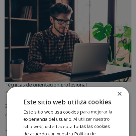
Técnicas de orientación profesional
Sep 5, 2017
|
Noticias
×
Este sitio web utiliza cookies
Según John O. Crites hay distintos tipos de teorías de
Este sitio web usa cookies para mejorar la
vocación profesional, que se han convertido en un marco de
experiencia del usuario. Al utilizar nuestro
referencia para escritores e investigadores. Técnicas de
sitio web, usted acepta todas las cookies
orientación profesional: las bases Hay distintas causas de
de acuerdo con nuestra Política de