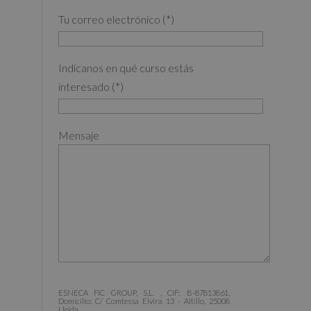
Tu correo electrónico (*)
Indícanos en qué curso estás
interesado (*)
Mensaje
ESNECA FIC GROUP, S.L. , CIF: B-87813861,
Domicilio: C/ Comtessa Elvira 13 - Altillo, 25008
Lleida.