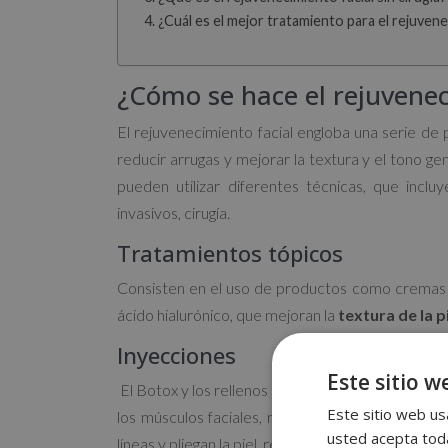
¿Cuál es el mejor tratamiento para el rejuvene
¿Cómo se hace el rejuvenec
El rejuvenecimiento facial engloba una serie de
reducir arrugas y mejorar la textura y el tono g
pueden utilizar diferentes técnicas, que inclu
invasivos, cirugía.
Tratamientos tópicos
Consisten en el uso de productos como cremas y
ácido hialurónico, que mejoran la
textura de la p
Inyecciones
Este sitio w
El Botox y los rellenos dérmicos son métodos po
Este sitio web usa
los músculos faciales, mientras que los rellenos
usted acepta toda
líneas y pliegan la piel, restaurando el volumen pe