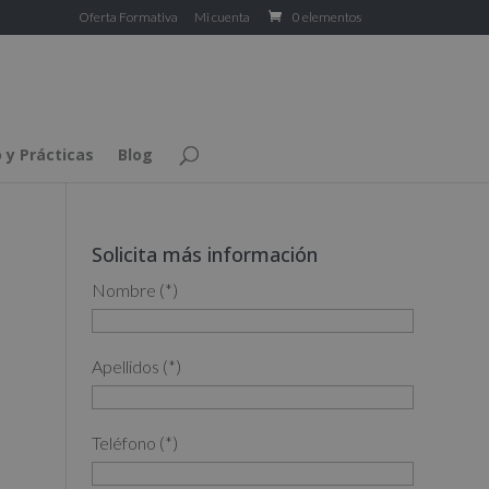
Oferta Formativa
Mi cuenta
0 elementos
 y Prácticas
Blog
Solicita más información
Nombre (*)
Apellidos (*)
Teléfono (*)