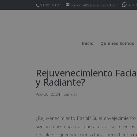
91 005 91 27
comercial2@escuelaselect.com
+34 6
Inicio
Quiénes Somos
Rejuvenecimiento Facia
y Radiante?
Ago 30, 2024
|
Sanidad
¿Rejuvenecimiento Facial? Sí, el envejecimien
significa que tengamos que aceptar sus efectos v
posible el rejuvenecimiento facial, permitiendo m