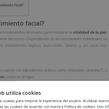
cimiento facial?
imiento facial?
 procedimientos diseñados para restaurar la
vitalidad de la piel
,
eneral del rostro. Dependiendo de las necesidades individuales, se
yen tratamientos tópicos, inyecciones, láseres y, en casos más
 sueros con ingredientes activos como retinoides, vitamina C, y
iel
y reducen arrugas.
eb utiliza cookies
pulares.
La función del Botox es suavizar las arrugas
al relajar
 cookies para mejorar la experiencia del usuario. Al utilizar nuest
 dérmicos, generalmente a base de ácido hialurónico, rellenan las
s las cookies de acuerdo con nuestra Política de cookies.
Más in
rdido.