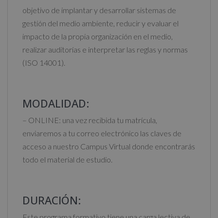
objetivo de implantar y desarrollar sistemas de
e
gestión del medio ambiente, reducir y evaluar el
:
impacto de la propia organización en el medio,
realizar auditorías e interpretar las reglas y normas
(ISO 14001).
MODALIDAD:
– ONLINE: una vez recibida tu matrícula,
enviaremos a tu correo electrónico las claves de
acceso a nuestro Campus Virtual donde encontrarás
todo el material de estudio.
DURACIÓN:
Este programa formativo tiene una carga lectiva de