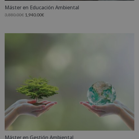
Máster en Educación Ambiental
El
El
3,880.00
€
1,940.00
€
precio
precio
original
actual
era:
es:
3,880.00€.
1,940.00€.
Máster en Gestión Ambiental