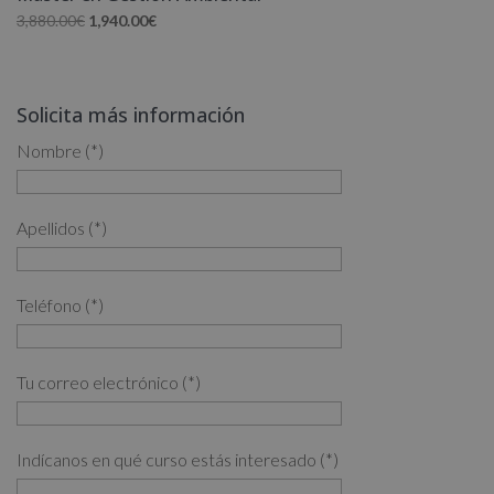
El
El
3,880.00
€
1,940.00
€
precio
precio
original
actual
era:
es:
Solicita más información
3,880.00€.
1,940.00€.
Nombre (*)
Apellidos (*)
Teléfono (*)
Tu correo electrónico (*)
Indícanos en qué curso estás interesado (*)