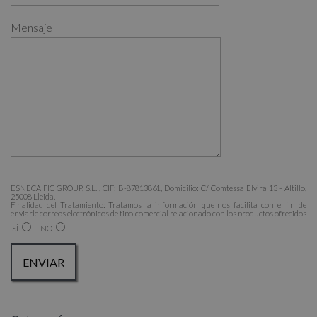
Mensaje
ESNECA FIC GROUP, S.L. , CIF: B-87813861, Domicilio: C/ Comtessa Elvira 13 - Altillo,
25008 Lleida.
Finalidad del Tratamiento: Tratamos la información que nos facilita con el fin de
enviarle correos electrónicos de tipo comercial relacionado con los productos ofrecidos
y otros tipo de productos que fueran de su interés.
SÍ
NO
Legitimación del tratamiento: Consentimiento del interesado.
Derechos: Puede ejercitar sus derechos identificándose suficientemente, dirigiéndose a
la dirección admin@grupoesneca.com.
Para más información consulte nuestra Política de Privacidad.
Desea recibir información comercial (vía telefónica y/o email):
A