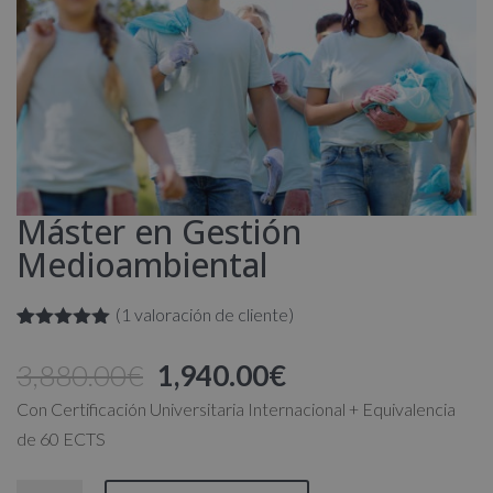
Máster en Gestión
Medioambiental
(
1
valoración de cliente)
Valorado
1
con
5.00
de
El
El
3,880.00
€
1,940.00
€
5 en base
a
valoración
precio
precio
Con Certificación Universitaria Internacional + Equivalencia
de un
original
actual
cliente
de 60 ECTS
era:
es: