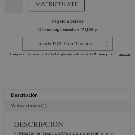
3,880.00€.
1,940.00€.
Máster
MATRICÚLATE
en
Gestión
Medioambiental
cantidad
A
l
t
e
r
Descripción
n
Valoraciones (1)
a
t
DESCRIPCIÓN
i
El
Máster en Gestión Medioambiental
tiene el
v