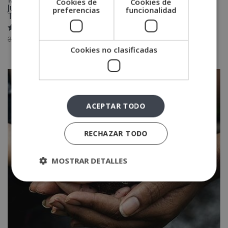
Cookies de
Cookies de
Judicial en Instalación y Eficiencia Energética (Doble
preferencias
funcionalidad
Titulación)
Valorado
El
El
3,880.00
€
1,940.00
€
con
Cookies no clasificadas
precio
precio
4.75
de 5
original
actual
era:
es:
3,880.00€.
1,940.00€.
ACEPTAR TODO
RECHAZAR TODO
MOSTRAR DETALLES