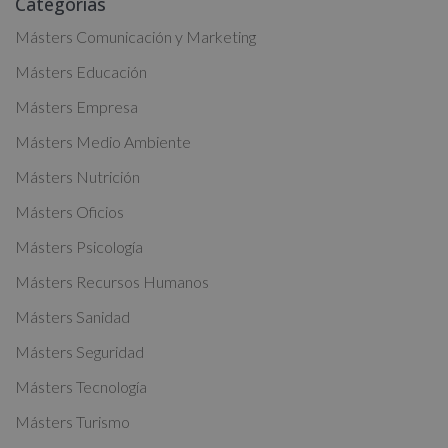
Categorías
l
t
Másters Comunicación y Marketing
e
Másters Educación
r
Másters Empresa
n
a
Másters Medio Ambiente
t
Másters Nutrición
i
Másters Oficios
v
Másters Psicología
e
:
Másters Recursos Humanos
Másters Sanidad
Másters Seguridad
Másters Tecnología
Másters Turismo