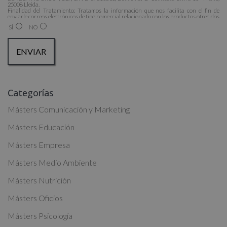
25008 Lleida.
Finalidad del Tratamiento: Tratamos la información que nos facilita con el fin de
enviarle correos electrónicos de tipo comercial relacionado con los productos ofrecidos
y otros tipo de productos que fueran de su interés.
SÍ
NO
Legitimación del tratamiento: Consentimiento del interesado.
Derechos: Puede ejercitar sus derechos identificándose suficientemente, dirigiéndose a
la dirección admin@grupoesneca.com.
Para más información consulte nuestra Política de Privacidad.
Desea recibir información comercial (vía telefónica y/o email):
A
Categorías
l
t
Másters Comunicación y Marketing
e
Másters Educación
r
Másters Empresa
n
a
Másters Medio Ambiente
t
Másters Nutrición
i
Másters Oficios
v
Másters Psicología
e