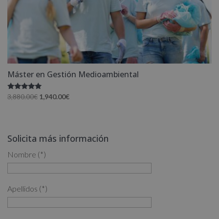
Máster en Gestión Medioambiental
Valorado
El
El
3,880.00
€
1,940.00
€
con
precio
precio
5.00
de 5
original
actual
era:
es:
Solicita más información
3,880.00€.
1,940.00€.
Nombre (*)
Apellidos (*)