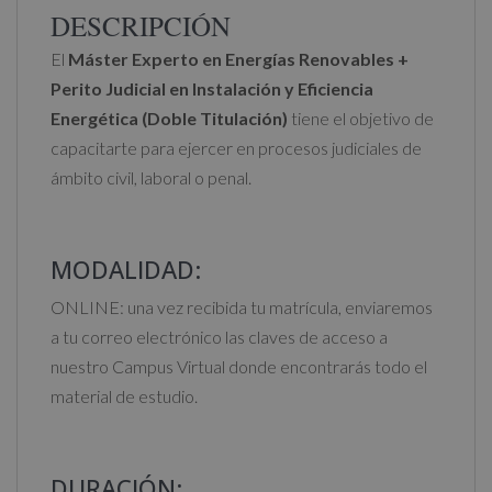
t
DESCRIPCIÓN
cantidad
i
El
Máster Experto en Energías Renovables +
v
Perito Judicial en Instalación y Eficiencia
e
Energética (Doble Titulación)
tiene el objetivo de
:
capacitarte para ejercer en procesos judiciales de
ámbito civil, laboral o penal.
MODALIDAD:
ONLINE: una vez recibida tu matrícula, enviaremos
a tu correo electrónico las claves de acceso a
nuestro Campus Virtual donde encontrarás todo el
material de estudio.
DURACIÓN: