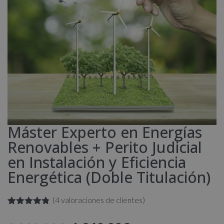
Máster Experto en Energías
Renovables + Perito Judicial
en Instalación y Eficiencia
Energética (Doble Titulación)
(
4
valoraciones de clientes)
Valorado
4
con
4.75
de