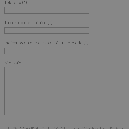
Teléfono (*)
Tu correo electrónico (*)
Indícanos en qué curso estás interesado (*)
Mensaje
ESNECA FIC GROUP, S.L. , CIF: B-87813861, Domicilio: C/ Comtessa Elvira 13 - Altillo,