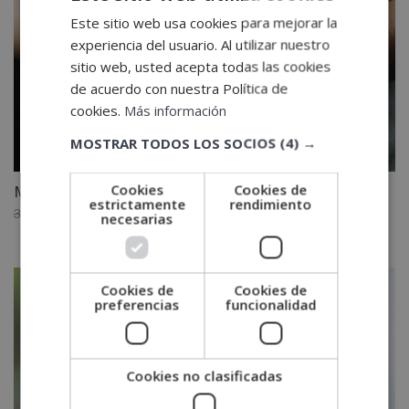
Este sitio web usa cookies para mejorar la
experiencia del usuario. Al utilizar nuestro
sitio web, usted acepta todas las cookies
de acuerdo con nuestra Política de
cookies.
Más información
MOSTRAR TODOS LOS SOCIOS
(4) →
Cookies
Cookies de
Máster en Educación Ambiental
estrictamente
rendimiento
El
El
3,880.00
€
1,940.00
€
necesarias
precio
precio
original
actual
era:
es:
Cookies de
Cookies de
3,880.00€.
1,940.00€.
preferencias
funcionalidad
Cookies no clasificadas