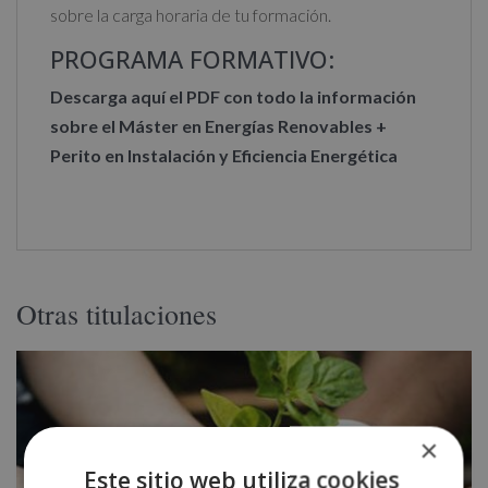
sobre la carga horaria de tu formación.
PROGRAMA FORMATIVO:
Descarga aquí el PDF con todo la información
sobre el Máster en Energías Renovables +
Perito en Instalación y Eficiencia Energética
Otras titulaciones
×
Este sitio web utiliza cookies