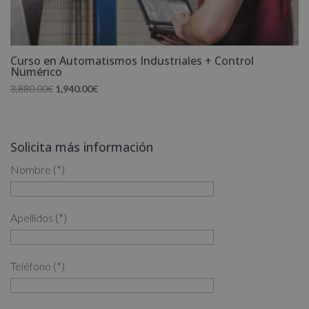
Curso en Automatismos Industriales + Control
Numérico
El
El
3,880.00
€
1,940.00
€
precio
precio
original
actual
era:
es:
Solicita más información
3,880.00€.
1,940.00€.
Nombre (*)
Apellidos (*)
Teléfono (*)