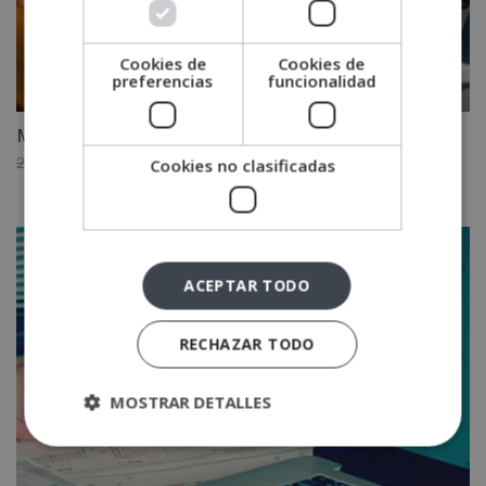
Cookies de
Cookies de
preferencias
funcionalidad
Máster Diseño de Videojuegos
El
El
2,400.00
€
1,200.00
€
Cookies no clasificadas
precio
precio
original
actual
era:
es:
2,400.00€.
1,200.00€.
ACEPTAR TODO
RECHAZAR TODO
MOSTRAR DETALLES