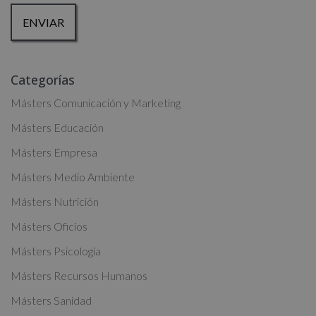
la dirección admin@grupoesneca.com.
Para más información consulte nuestra Política de Privacidad.
Desea recibir información comercial (vía telefónica y/o email):
A
Categorías
l
t
Másters Comunicación y Marketing
e
Másters Educación
r
Másters Empresa
n
a
Másters Medio Ambiente
t
Másters Nutrición
i
Másters Oficios
v
Másters Psicología
e
:
Másters Recursos Humanos
Másters Sanidad