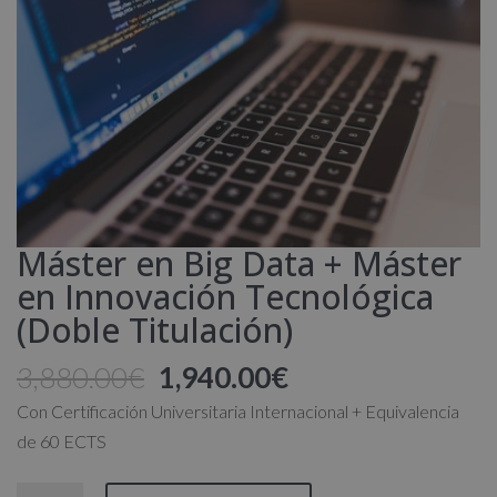
Máster en Big Data + Máster
en Innovación Tecnológica
(Doble Titulación)
El
El
3,880.00
€
1,940.00
€
precio
precio
Con Certificación Universitaria Internacional + Equivalencia
original
actual
de 60 ECTS
era:
es:
3,880.00€.
1,940.00€.
Máster