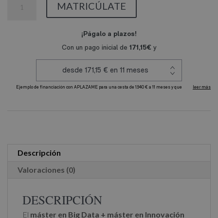
MATRICÚLATE
en
Big
Data
+
Máster
en
Innovación
A
Tecnológica
l
(Doble
t
Titulación)
e
cantidad
r
Descripción
n
Valoraciones (0)
a
t
DESCRIPCIÓN
i
El
máster en Big Data + máster en Innovación
v