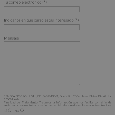
Tu correo electrónico (*)
Indícanos en qué curso estás interesado (*)
Mensaje
ESNECA FIC GROUP, S.L. , CIF: B-87813861, Domicilio: C/ Comtessa Elvira 13 - Altillo,
25008 Lleida.
Finalidad del Tratamiento: Tratamos la información que nos facilita con el fin de
enviarle correos electrónicos de tipo comercial relacionado con los productos ofrecidos
y otros tipo de productos que fueran de su interés.
SÍ
NO
Legitimación del tratamiento: Consentimiento del interesado.
Derechos: Puede ejercitar sus derechos identificándose suficientemente, dirigiéndose a