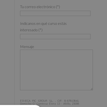
Tu correo electrónico (*)
Indícanos en qué curso estás
interesado (*)
Mensaje
ESNECA FIC GROUP, S.L. , CIF: B-87813861,
Domicilio: C/ Comtessa Elvira 13 - Altillo, 25008
Lleida.