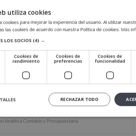
staria está especialmente diseñado para aquellas personas
i
ntos sobre Analítica Contable y Presupuestaria y que
eb utiliza cookies
v
en esta área, con una especial elevación y consolidación de
e
 cookies para mejorar la experiencia del usuario. Al utilizar nuest
table y presupuestario, los estados contables, el análisis
:
s las cookies de acuerdo con nuestra Política de cookies.
Más in
ntables, la contabilidad previsional, el análisis de los
S LOS SOCIOS
(4) →
isis de desviaciones, la planificación financiera y las
e y contabilidad presupuestaria.
Cookies de
Cookies de
Cookies de
e
rendimiento
preferencias
funcionalidad
TALLES
RECHAZAR TODO
ACE
viaremos a tu correo electrónico las claves de acceso a
do el material de estudio.
n Analítica Contable y Presupuestaria