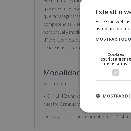
El Máster en Analítica Contable y Presupue
que estén interesadas en adquirir conocimie
Este sitio w
quieran asegurarse un recorrido ascendente 
Este sitio web usa
competencias. Permite conocer el análisis con
usted acepta toda
porcentual y mediante ratios de los estados co
MOSTRAR TODO
diferentes métodos de presupuestación, el anál
aplicaciones informáticas de análisis contabl
Cookies
estrictament
necesarias
Modalidad
Se cursa en:
MOSTRAR DE
• ON LINE: una vez recibida tu matrícula, en
nuestro Campus Virtual donde encontrarás to
Descarga aquí la ficha formativa del
Máster e