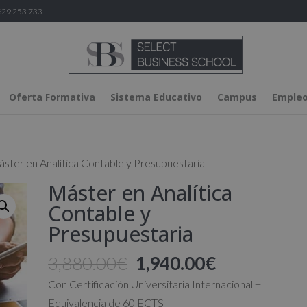
29 253 733
Oferta Formativa
Sistema Educativo
Campus
Empleo
ster en Analítica Contable y Presupuestaria
Máster en Analítica
Contable y
Presupuestaria
El
El
3,880.00
€
1,940.00
€
precio
precio
Con Certificación Universitaria Internacional +
original
actual
Equivalencia de 60 ECTS