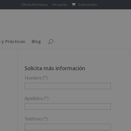
Oferta Formativa
Mi cuenta
0 elementos
 y Prácticas
Blog
Solicita más información
Nombre (*)
Apellidos (*)
Teléfono (*)