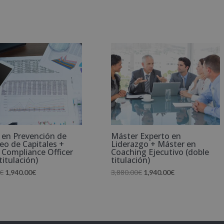
 en Prevención de
Máster Experto en
eo de Capitales +
Liderazgo + Máster en
 Compliance Officer
Coaching Ejecutivo (doble
titulación)
titulación)
El
El
El
El
€
1,940.00
€
3,880.00
€
1,940.00
€
precio
precio
precio
precio
original
actual
original
actual
era:
es:
era:
es:
3,880.00€.
1,940.00€.
3,880.00€.
1,940.00€.