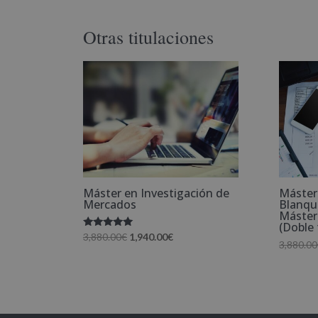
Otras titulaciones
Máster en Investigación de
Máster
Mercados
Blanqu
Máster
(Doble 
Valorado
El
El
3,880.00
€
1,940.00
€
3,880.00
con
precio
precio
5.00
de 5
original
actual
era:
es:
3,880.00€.
1,940.00€.