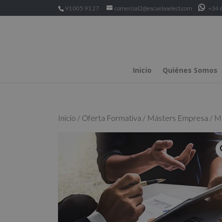
91 005 91 27
comercial2@escuelaselect.com
+34 6
Inicio
Quiénes Somos
Inicio
/
Oferta Formativa
/
Másters Empresa
/ Má