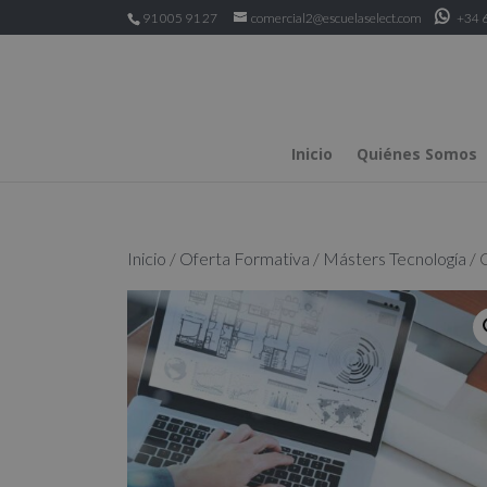
91 005 91 27
comercial2@escuelaselect.com
+34 6
Inicio
Quiénes Somos
Inicio
/
Oferta Formativa
/
Másters Tecnología
/ 