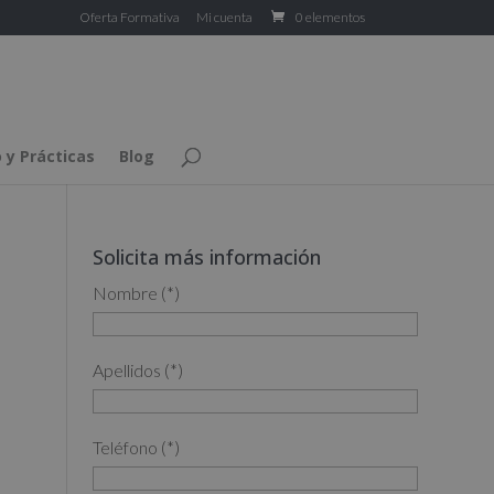
Oferta Formativa
Mi cuenta
0 elementos
 y Prácticas
Blog
Solicita más información
Nombre (*)
Apellidos (*)
Teléfono (*)