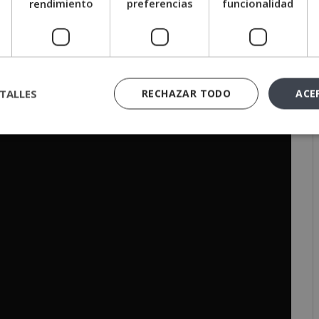
e
rendimiento
preferencias
funcionalidad
Autocad
, haz click aquí.
TALLES
RECHAZAR TODO
ACE