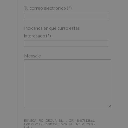
Tu correo electrónico (*)
Indícanos en qué curso estás
interesado (*)
Mensaje
ESNECA FIC GROUP, S.L. , CIF: B-87813861,
Domicilio: C/ Comtessa Elvira 13 - Altillo, 25008
Lleida.