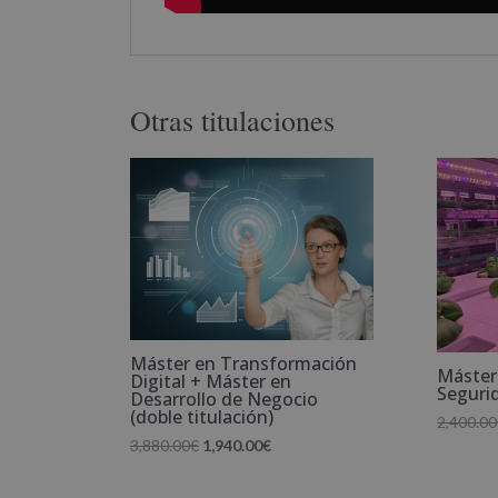
Otras titulaciones
Máster en Transformación
Máster
Digital + Máster en
Seguri
Desarrollo de Negocio
(doble titulación)
2,400.00
El
El
3,880.00
€
1,940.00
€
precio
precio
original
actual