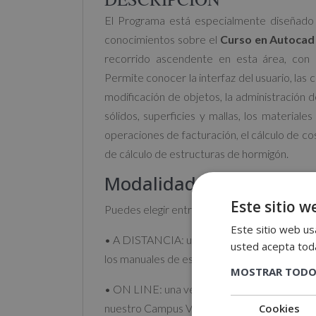
El Programa está especialmente diseñado 
conocimientos sobre el
Curso en Autocad 
recorrido ascendente en esta área, con 
Permite conocer la interfaz del usuario, las 
modificación de objetos, la administración d
sólidos, superficies y mallas, los materiale
operaciones de facturación, el cálculo de co
de cálculo de estructuras de hormigón.
Modalidad:
Este sitio w
Puedes elegir entre:
Este sitio web usa
• A DISTANCIA: una vez recibida tu matrícul
usted acepta toda
los manuales de estudio y del cuaderno de ej
MOSTRAR TODO
• ON LINE: una vez recibida tu matrícula, en
Cookies
nuestro Campus Virtual donde encontrarás to