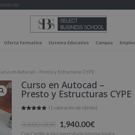
29 253 733
Oferta Formativa
Sistema Educativo
Campus
Empleo
Curso en Autocad – Presto y Estructuras CYPE
Curso en Autocad –
Presto y Estructuras CYPE
(
1
valoración de cliente)
Valorado
1
con
5.00
de
El
El
3,880.00
€
1,940.00
€
5 en base
a
valoración
precio
precio
Con Certificación Universitaria Internacional +
de un