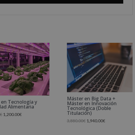
Máster en Big Data +
 en Tecnología y
Máster en Innovación
dad Alimentaria
Tecnológica (Doble
Titulación)
El
El
€
1,200.00
€
El
El
3,880.00
€
1,940.00
€
precio
precio
precio
precio
original
actual
original
actual
era:
es: