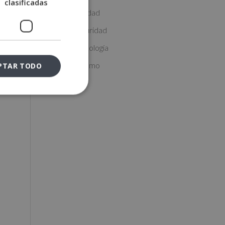
clasificadas
Másters Sanidad
Másters Seguridad
Másters Tecnología
Másters Turismo
PTAR TODO