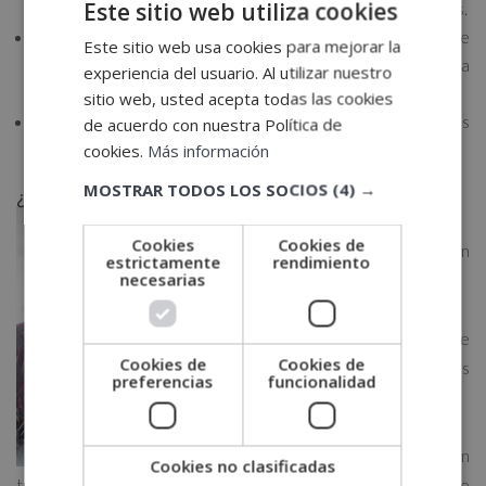
Este sitio web utiliza cookies
procura reutilizar los materiales o los productos principales.
Controla mejor el stock:
la logística inversa dispone de
Este sitio web usa cookies para mejorar la
más recursos para que el control sobre el inventario sea
experiencia del usuario. Al utilizar nuestro
más ágil, lo cual reducirá las posibilidades de error.
sitio web, usted acepta todas las cookies
Mejora la relación entre cliente y proveedor:
los dos
de acuerdo con nuestra Política de
salen beneficiados de la situación.
cookies.
Más información
MOSTRAR TODOS LOS SOCIOS
(4) →
¿Dónde estudiar logística y transporte?
¿Quieres
Cookies
Cookies de
adquirir un
estrictamente
rendimiento
necesarias
mayor
conocimiento
en este
Cookies de
Cookies de
campo? ¿Estás
preferencias
funcionalidad
buscando
cómo
formarte en
Cookies no clasificadas
transporte y logística? Si es así, en
Select Business School
te