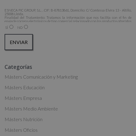
ESNECA FIC GROUP, S.L. , CIF: B-87813861, Domicilio: C/ Comtessa Elvira 13 - Altillo,
25008 Lleida.
Finalidad del Tratamiento: Tratamos la información que nos facilita con el fin de
enviarle correos electrónicos de tipo comercial relacionado con los productos ofrecidos
y otros tipo de productos que fueran de su interés.
SÍ
NO
Legitimación del tratamiento: Consentimiento del interesado.
Derechos: Puede ejercitar sus derechos identificándose suficientemente, dirigiéndose a
la dirección admin@grupoesneca.com.
Para más información consulte nuestra Política de Privacidad.
Desea recibir información comercial (vía telefónica y/o email):
A
Categorías
l
t
Másters Comunicación y Marketing
e
Másters Educación
r
Másters Empresa
n
a
Másters Medio Ambiente
t
Másters Nutrición
i
Másters Oficios
v