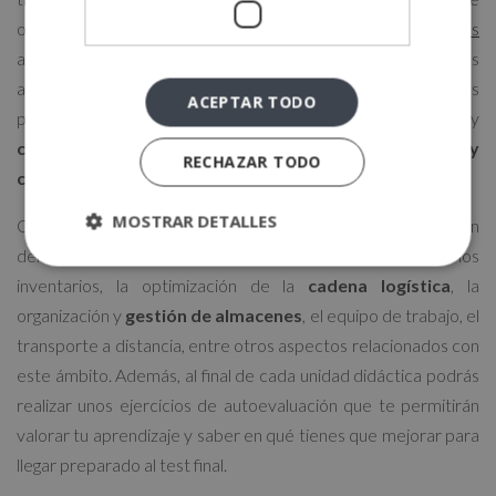
ofrecemos un
máster en logística y dirección de operaciones
alineado a tus aspiraciones. El objetivo del programa es
aportarte los conocimientos y las herramientas necesarias
ACEPTAR TODO
para que puedas realizar una buena gestión de proyectos y
controlar los departamentos de producción, logística y
RECHAZAR TODO
compras.
MOSTRAR DETALLES
Cursar esta formación te permitirá conocer la planificación
del
aprovisionamiento,
la gestión de la demanda y de los
inventarios, la optimización de la
cadena logística
, la
organización y
gestión de almacenes
, el equipo de trabajo, el
transporte a distancia, entre otros aspectos relacionados con
este ámbito. Además, al final de cada unidad didáctica podrás
realizar unos ejercicios de autoevaluación que te permitirán
valorar tu aprendizaje y saber en qué tienes que mejorar para
llegar preparado al test final.