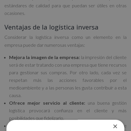
estándares de calidad para que puedan ser útiles en otras
ocasiones.
Ventajas de la logística inversa
Considerar la logística inversa como un elemento en la
empresa puede dar numerosas ventajas:
Mejora la imagen de la empresa:
la impresión del cliente
será de estar tratando con una empresa que tiene recursos
para gestionar sus compras. Por otro lado, cada vez se
respetan más las acciones favorables por el
medioambiente y a las personas les gusta contribuir a esta
causa.
Ofrece mejor servicio al cliente:
una buena gestión
logística provocará confianza en el cliente y más
posibilidades que fidelizarlo.
×
Minimiza los costes de la cadena de producción:
se