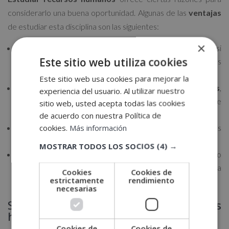
considerarlo una buena oportunidad. Algunas de las
ventajas
de estudiar esta disciplina son las siguientes:
×
Ofrece
amplias oportunidades laborales
, ya que casi
Este sitio web utiliza cookies
todas las empresas requieren profesionales de recursos
humanos.
Este sitio web usa cookies para mejorar la
Tiene
impacto en las personas y organizaciones
,
experiencia del usuario. Al utilizar nuestro
porque se influye en el crecimiento y el desarrollo tanto de
sitio web, usted acepta todas las cookies
los empleados como de las empresas.
de acuerdo con nuestra Política de
cookies.
Más información
Existe una gran
variedad de tareas
, pues sus funciones
son diversas e involucran una amplia gama de actividades.
MOSTRAR TODOS LOS SOCIOS
(4) →
Implica
resolver problemas complejos y dinámicos
, lo
que comporta un
constante aprendizaje
a lo largo de la
Cookies
Cookies de
estrictamente
rendimiento
carrera profesional.
necesarias
Salidas profesionales en recursos
humanos
Cookies de
Cookies de