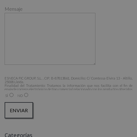
Mensaje
ESNECA FIC GROUP, S.L. , CIF: B-87813861, Domicilio: C/ Comtessa Elvira 13 - Altillo,
25008 Lleida.
Finalidad del Tratamiento: Tratamos la información que nos facilita con el fin de
enviarle correos electrónicos de tipo comercial relacionado con los productos ofrecidos
y otros tipo de productos que fueran de su interés.
SÍ
NO
Legitimación del tratamiento: Consentimiento del interesado.
Derechos: Puede ejercitar sus derechos identificándose suficientemente, dirigiéndose a
la dirección admin@grupoesneca.com.
Para más información consulte nuestra Política de Privacidad.
Desea recibir información comercial (vía telefónica y/o email):
A
Categorías
l