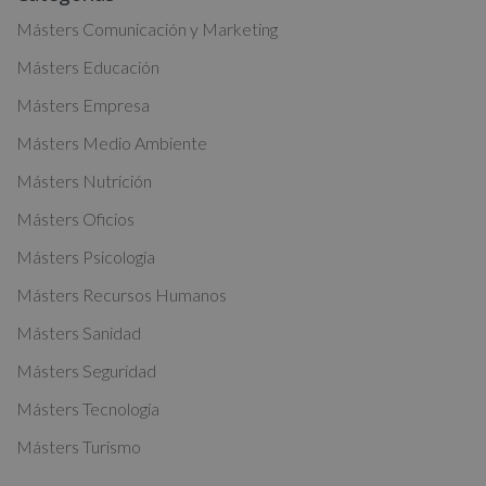
t
Másters Comunicación y Marketing
e
Másters Educación
r
Másters Empresa
n
a
Másters Medio Ambiente
t
Másters Nutrición
i
Másters Oficios
v
Másters Psicología
e
:
Másters Recursos Humanos
Másters Sanidad
Másters Seguridad
Másters Tecnología
Másters Turismo