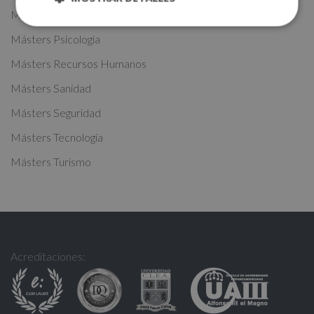
i
Másters Oficios
v
Másters Psicología
e
:
Másters Recursos Humanos
Másters Sanidad
Másters Seguridad
Másters Tecnología
Másters Turismo
Acreditaciones: