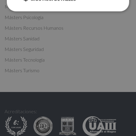
i
Másters Oficios
v
Másters Psicología
e
:
Másters Recursos Humanos
Másters Sanidad
Másters Seguridad
Másters Tecnología
Másters Turismo
Acreditaciones: