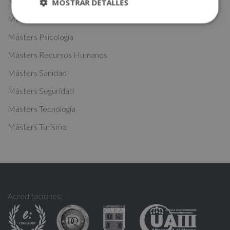
Másters Nutrición
MOSTRAR DETALLES
i
Másters Oficios
v
Másters Psicología
e
:
Másters Recursos Humanos
Másters Sanidad
Másters Seguridad
Másters Tecnología
Másters Turismo
Acreditaciones: