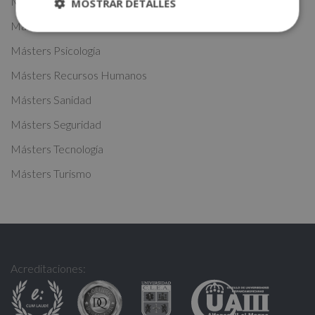
Másters Nutrición
MOSTRAR DETALLES
i
Másters Oficios
v
Másters Psicología
e
:
Másters Recursos Humanos
Másters Sanidad
Másters Seguridad
Másters Tecnología
Másters Turismo
Acreditaciones: