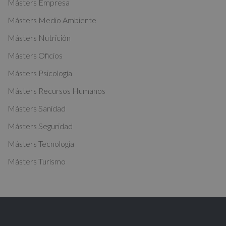
Másters Empresa
n
a
Másters Medio Ambiente
t
Másters Nutrición
i
Másters Oficios
v
Másters Psicología
e
:
Másters Recursos Humanos
Másters Sanidad
Másters Seguridad
Másters Tecnología
Másters Turismo