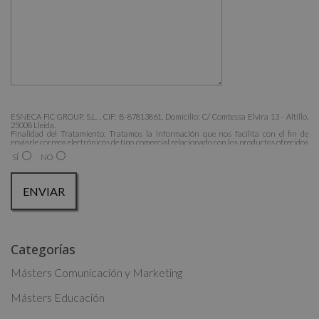
ESNECA FIC GROUP, S.L. , CIF: B-87813861, Domicilio: C/ Comtessa Elvira 13 - Altillo,
25008 Lleida.
Finalidad del Tratamiento: Tratamos la información que nos facilita con el fin de
enviarle correos electrónicos de tipo comercial relacionado con los productos ofrecidos
y otros tipo de productos que fueran de su interés.
SÍ
NO
Legitimación del tratamiento: Consentimiento del interesado.
Derechos: Puede ejercitar sus derechos identificándose suficientemente, dirigiéndose a
la dirección admin@grupoesneca.com.
Para más información consulte nuestra Política de Privacidad.
Desea recibir información comercial (vía telefónica y/o email):
A
Categorías
l
t
Másters Comunicación y Marketing
e
Másters Educación
r