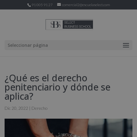
91 005 91 27
comercial2@escuelaselect.com
Seleccionar página
¿Qué es el derecho
penitenciario y dónde se
aplica?
Dic 20, 2022
|
Derecho