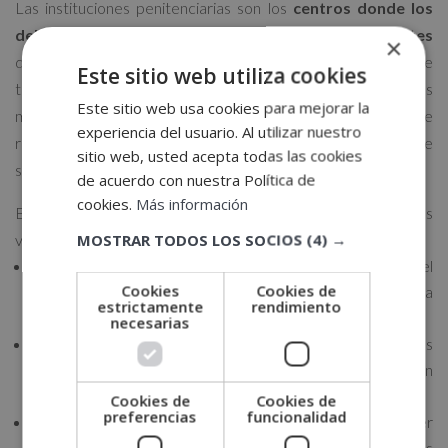
Las instituciones penitenciarias son los
centros donde los
delincuentes cumplen las penas correspondientes
×
decretadas en las sentencias judiciales. Las personas que
Este sitio web utiliza cookies
trabajan en los centros penitenciarios realizan unas tareas
Este sitio web usa cookies para mejorar la
muy específicas y de especial consideración, por lo que se
experiencia del usuario. Al utilizar nuestro
requiere formación para realizarlas con garantías de
sitio web, usted acepta todas las cookies
seguridad.
de acuerdo con nuestra Política de
cookies.
Más información
En estos centros penitenciarios podemos encontrarnos
MOSTRAR TODOS LOS SOCIOS
(4) →
varios
perfiles profesionales:
Psicólogos:
son los encargados de evaluar el
Cookies
Cookies de
comportamiento de los reclusos para facilitar su futura
estrictamente
rendimiento
integración en la sociedad.
necesarias
Sociólogos:
se encargan de llevar a cabo tareas científicas
relacionadas con la investigación que se esté realizando en
aquel momento.
Cookies de
Cookies de
preferencias
funcionalidad
Personal sanitario:
tienen la responsabilidad de atender
la salud física y mental tanto de los funcionarios como de los