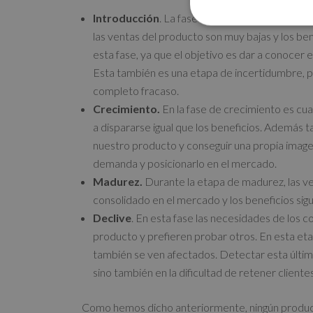
Introducción
. La fase de la introducción cor
las ventas del producto son muy bajas y los ben
esta fase, ya que el objetivo es dar a conocer 
Esta también es una etapa de incertidumbre, po
completo fracaso.
Crecimiento.
En la fase de crecimiento es cu
a dispararse igual que los beneficios. Además
nuestro producto y conseguir una propia imagen
demanda y posicionarlo en el mercado.
Madurez.
Durante la etapa de madurez, las ve
consolidado en el mercado y los beneficios sig
Declive
. En esta fase las necesidades de los 
producto y prefieren probar otros. En esta etap
también se ven afectados. Detectar esta última 
sino también en la dificultad de retener clientes
Como hemos dicho anteriormente, ningún product