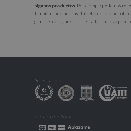
algunos productos
. Por ejemplo podemos renov
También podemos sustituir el producto por otro 
gama, es decir, lanzar al mercado un nuevo prod
Acreditaciones:
Métodos de Pago: