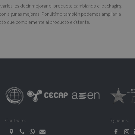
arlos, es decir mejorar el producto cambiando el packaging.
con algunas mejoras. Por último también podemos ampliar la
ucto que complemente al producto existente.
Contacto:
Síguenos: