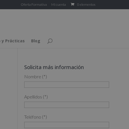
Oferta Formativa
Mi cuenta
0 elementos
 y Prácticas
Blog
Solicita más información
Nombre (*)
Apellidos (*)
Teléfono (*)