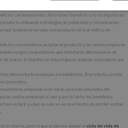
responde al lanzamiento del producto al mercado. En este periodo
eficios casi inexistentes. Pero tener beneficio o no no importa en
el producto utilizando estrategias de publicidad y comunicación.
rque todavía no se sabe si el producto será un éxito o un
ando los consumidores aceptan el producto y las ventas empiezan
 también surgen competidores que intentarán diferenciarse de
 de marca. El objetivo en esta etapa es adaptar el producto a la
ntas del producto empiezan a estabilizarse. El producto ya está
uen presentes.
consumidores empiezan a ser otras, ya están saturados del
a las ventas empiezan a caer y, por lo tanto, los beneficios
fase es fácil, ya que no solo se ve en el hecho de perder ventas,
.
o es eterno, pero sí que podemos alargar el
ciclo de vida de