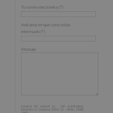
Tu correo electrónico (*)
Indícanos en qué curso estás
interesado (*)
Mensaje
ESNECA FIC GROUP, S.L. , CIF: B-87813861,
Domicilio: C/ Comtessa Elvira 13 - Altillo, 25008
Lleida.