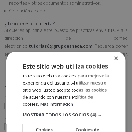
reportes y otros documentos administrativos.
Grabación de datos.
¿Te interesa la oferta?
Si quieres aplicar a este puesto de prácticas envía tu CV a la
dirección de correo
electrónico
tutorias6@grupoesneca.com
Recuerda poner
en el asunto el nombre de la oferta a la que quieres acceder.
×
¡Te esperamos!
Este sitio web utiliza cookies
Este sitio web usa cookies para mejorar la
experiencia del usuario. Al utilizar nuestro
Solicita más información
sitio web, usted acepta todas las cookies
de acuerdo con nuestra Política de
Nombre (*)
cookies.
Más información
MOSTRAR TODOS LOS SOCIOS
(4) →
Apellidos (*)
Cookies
Cookies de