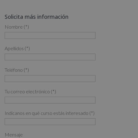
original
actual
era:
es:
Solicita más información
3,880.00€.
1,940.00€.
Nombre (*)
Apellidos (*)
Teléfono (*)
Tu correo electrónico (*)
Indícanos en qué curso estás interesado (*)
Mensaje