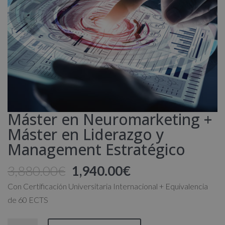
Máster en Neuromarketing +
Máster en Liderazgo y
Management Estratégico
El
El
3,880.00
€
1,940.00
€
precio
precio
Con Certificación Universitaria Internacional + Equivalencia
original
actual
de 60 ECTS
era:
es:
3,880.00€.
1,940.00€.
Máster