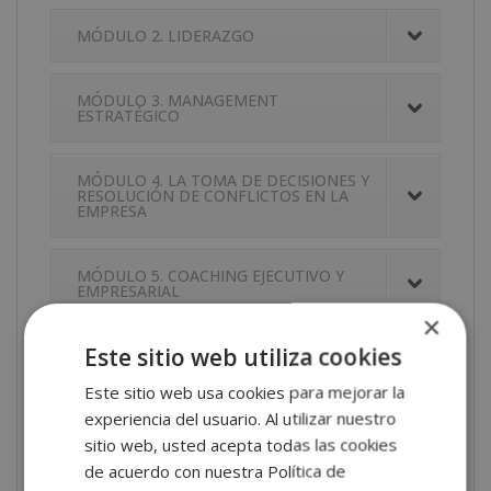
MÓDULO 2. LIDERAZGO
MÓDULO 3. MANAGEMENT
ESTRATÉGICO
MÓDULO 4. LA TOMA DE DECISIONES Y
RESOLUCIÓN DE CONFLICTOS EN LA
EMPRESA
MÓDULO 5. COACHING EJECUTIVO Y
EMPRESARIAL
×
Este sitio web utiliza cookies
Descarga aquí el PDF con toda la información
Este sitio web usa cookies para mejorar la
experiencia del usuario. Al utilizar nuestro
del máster en neuromarketing + máster en
sitio web, usted acepta todas las cookies
liderazgo y management estratégico
de acuerdo con nuestra Política de