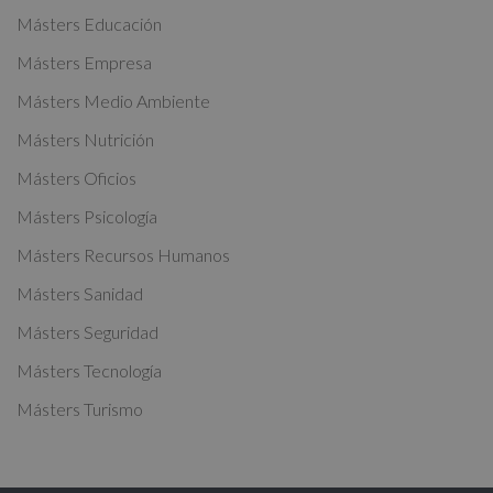
e
Másters Educación
r
Másters Empresa
n
a
Másters Medio Ambiente
t
Másters Nutrición
i
Másters Oficios
v
Másters Psicología
e
:
Másters Recursos Humanos
Másters Sanidad
Másters Seguridad
Másters Tecnología
Másters Turismo