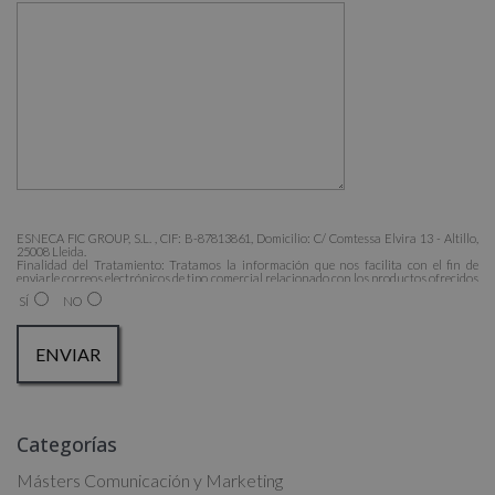
ESNECA FIC GROUP, S.L. , CIF: B-87813861, Domicilio: C/ Comtessa Elvira 13 - Altillo,
25008 Lleida.
Finalidad del Tratamiento: Tratamos la información que nos facilita con el fin de
enviarle correos electrónicos de tipo comercial relacionado con los productos ofrecidos
y otros tipo de productos que fueran de su interés.
SÍ
NO
Legitimación del tratamiento: Consentimiento del interesado.
Derechos: Puede ejercitar sus derechos identificándose suficientemente, dirigiéndose a
la dirección admin@grupoesneca.com.
Para más información consulte nuestra Política de Privacidad.
Desea recibir información comercial (vía telefónica y/o email):
A
Categorías
l
t
Másters Comunicación y Marketing