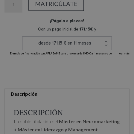
MATRICÚLATE
en
Neuromarketing
+
Máster
en
Liderazgo
y
A
Management
l
Estratégico
t
cantidad
e
r
Descripción
n
a
DESCRIPCIÓN
t
La doble titulación del
Máster en Neuromarketing
i
+ Máster en Liderazgo y Management
v