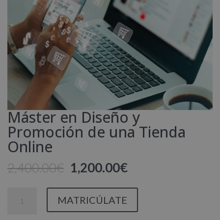
Máster en Diseño y
Promoción de una Tienda
Online
El
El
2,400.00
€
1,200.00
€
precio
precio
original
actual
Máster
MATRICÚLATE
era:
es:
en
2,400.00€.
1,200.00€.