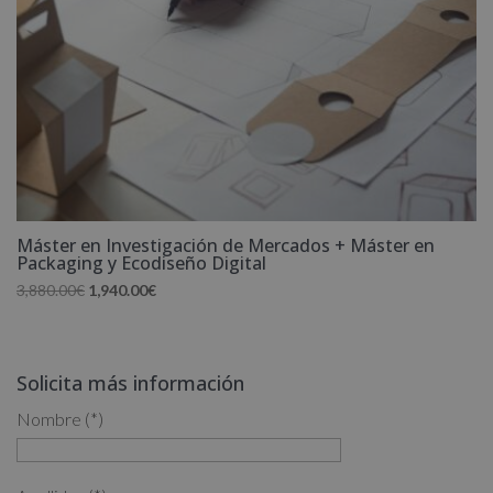
Máster en Investigación de Mercados + Máster en
Packaging y Ecodiseño Digital
El
El
3,880.00
€
1,940.00
€
precio
precio
original
actual
era:
es:
Solicita más información
3,880.00€.
1,940.00€.
Nombre (*)