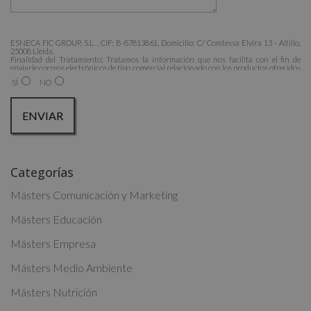
ESNECA FIC GROUP, S.L. , CIF: B-87813861, Domicilio: C/ Comtessa Elvira 13 - Altillo,
25008 Lleida.
Finalidad del Tratamiento: Tratamos la información que nos facilita con el fin de
enviarle correos electrónicos de tipo comercial relacionado con los productos ofrecidos
y otros tipo de productos que fueran de su interés.
SÍ
NO
Legitimación del tratamiento: Consentimiento del interesado.
Derechos: Puede ejercitar sus derechos identificándose suficientemente, dirigiéndose a
la dirección admin@grupoesneca.com.
Para más información consulte nuestra Política de Privacidad.
Desea recibir información comercial (vía telefónica y/o email):
A
Categorías
l
t
Másters Comunicación y Marketing
e
Másters Educación
r
Másters Empresa
n
a
Másters Medio Ambiente
t
Másters Nutrición
i