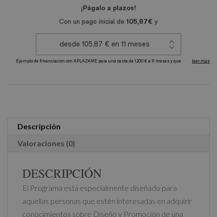
Diseño
y
Promoción
de
una
Tienda
A
Online
l
cantidad
t
e
r
Descripción
n
Valoraciones (0)
a
t
DESCRIPCIÓN
i
El Programa está especialmente diseñado para
v
aquellas personas que estén interesadas en adquirir
e
conocimientos sobre Diseño y Promoción de una
: