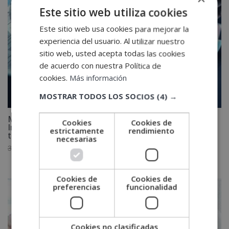
Este sitio web utiliza cookies
Este sitio web usa cookies para mejorar la
experiencia del usuario. Al utilizar nuestro
sitio web, usted acepta todas las cookies
de acuerdo con nuestra Política de
cookies.
Más información
MOSTRAR TODOS LOS SOCIOS
(4) →
Máster en Marketing + Máster en Marketing
Cookies
Cookies de
Intelligence + Máster en Neuromarketing (triple
estrictamente
rendimiento
titulación)
necesarias
El
El
3,880.00
€
1,940.00
€
precio
precio
original
actual
Cookies de
Cookies de
era:
es:
preferencias
funcionalidad
3,880.00€.
1,940.00€.
Cookies no clasificadas