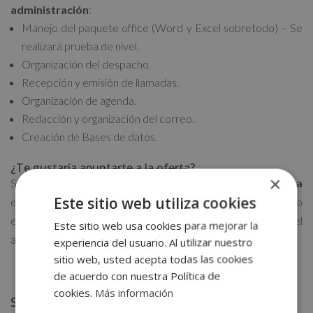
administración
:
Manejo del paquete office (Word y Excel sobretodo) – Se
realizará prueba de nivel.
Organización del despacho.
Recepción y emisión de llamadas.
Organización de agenda.
Redacción y organización del correo.
Creación de Bases de datos.
¿Te gustaría apuntarte a la oferta?
×
Si quieres acceder a este puesto de
gestión administrativa
Este sitio web utiliza cookies
envía tu CV a la siguiente dirección de correo
electrónico
vlopez@grupocoeco.com
No olvides poner en el
Este sitio web usa cookies para mejorar la
asunto el nombre de la oferta que te interesa. ¡Suerte!
experiencia del usuario. Al utilizar nuestro
sitio web, usted acepta todas las cookies
de acuerdo con nuestra Política de
cookies.
Más información
Solicita más información