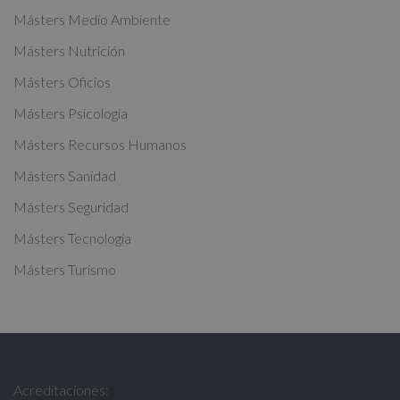
a
Másters Medio Ambiente
t
Másters Nutrición
i
Másters Oficios
v
Másters Psicología
e
:
Másters Recursos Humanos
Másters Sanidad
Másters Seguridad
Másters Tecnología
Másters Turismo
Acreditaciones: